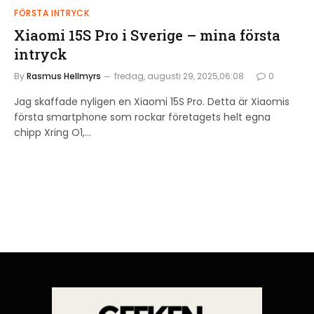
FÖRSTA INTRYCK
Xiaomi 15S Pro i Sverige – mina första
intryck
By
Rasmus Hellmyrs
fredag, augusti 29, 2025,06:08
0
Jag skaffade nyligen en Xiaomi 15S Pro. Detta är Xiaomis
första smartphone som rockar företagets helt egna
chipp Xring O1,…