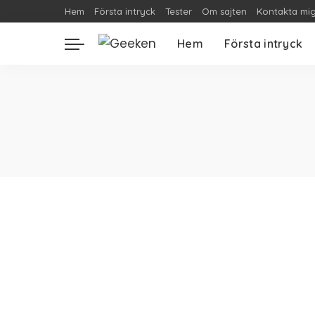
Hem
Första intryck
Tester
Om sajten
Kontakta mi
Hem
Första intryck