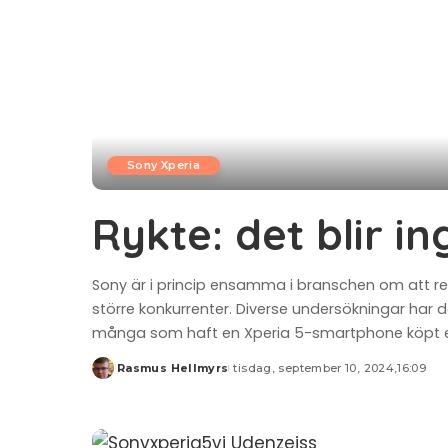
Sony Xperia
Rykte: det blir i
Sony är i princip ensamma i branschen om att r
större konkurrenter. Diverse undersökningar har do
många som haft en Xperia 5-smartphone köpt en 
Rasmus Hellmyrs
tisdag, september 10, 2024,16:09
Posted
by