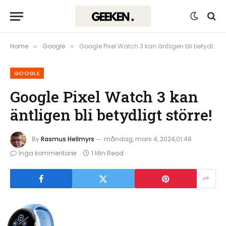
Home
Google
Google Pixel Watch 3 kan äntligen bli betydligt större!
»
»
GOOGLE
Google Pixel Watch 3 kan
äntligen bli betydligt större!
By
Rasmus Hellmyrs
måndag, mars 4, 2024,01:48
Inga kommentarer
1 Min Read