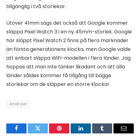
tillgänglig i två storlekar.
Utöver 41mm sägs det också att Google kommer
släppa Pixel Watch 3 i en ny 45mm-storlek. Google
har släppt Pixel Watch 2 finns på flera marknader
än första generationens klocka, men Google valde
att enbart släppa WiFi-modellen i flera länder. Jag
hoppas att man inte tänker likadant och att alla
länder såldes kommer få tillgång till bägge
storlekar om de släpper en större klocka!
Android
Facebook
Twitter
Pinterest
LinkedIn
Tumblr
Email