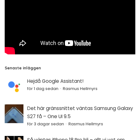
Senaste inläggen
Hejdå Google Assistant!
för 1 dag sedan
Rasmus Hellmyrs
Det här gränssnittet väntas Samsung Galaxy
S27 få – One UI 9.5
för 3 dagar sedan
Rasmus Hellmyrs
Så väntas iPhone 18 Pro bli – allt vi vet om