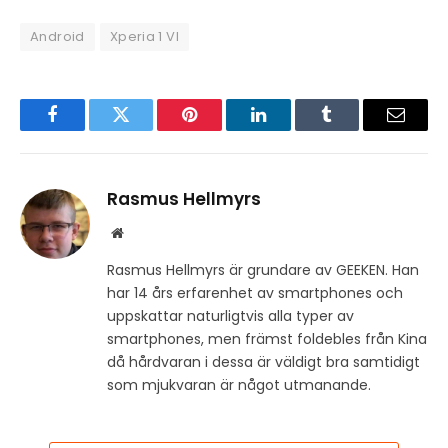
Android
Xperia 1 VI
Facebook
Twitter
Pinterest
LinkedIn
Tumblr
Email
Rasmus Hellmyrs
Website
Rasmus Hellmyrs är grundare av GEEKEN. Han
har 14 års erfarenhet av smartphones och
uppskattar naturligtvis alla typer av
smartphones, men främst foldebles från Kina
då hårdvaran i dessa är väldigt bra samtidigt
som mjukvaran är något utmanande.