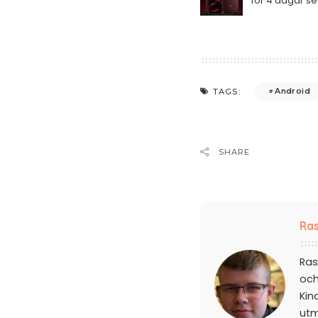
för 4 dagar s
Android
TAGS:
SHARE
Ras
Ras
och
Kin
ut