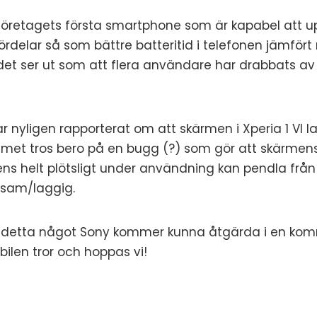
r företagets första smartphone som är kapabel att
fördelar så som bättre batteritid i telefonen jämför
et ser ut som att flera användare har drabbats av e
 nyligen rapporterat om att skärmen i Xperia 1 VI l
emet tros bero på en bugg (?) som gör att skärmen
s helt plötsligt under användning kan pendla från 12
gsam/laggig.
r detta något Sony kommer kunna åtgärda i en k
bilen tror och hoppas vi!