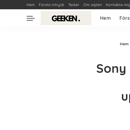
Hem
Första intryck
Tester
Om sajten
Kontakta mi
Hem
Förs
Hem
Sony 
u