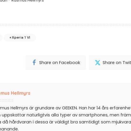
edan
Rasmus Hellmyrs
Xperia 1 VI
Share on Facebook
Share on Twit
mus Hellmyrs
mus Hellmyrs är grundare av GEEKEN. Han har 14 års erfarenh
 uppskattar naturligtvis alla typer av smartphones, men främ
a då hårdvaran i dessa är väldigt bra samtidigt som mjukvar
manande.