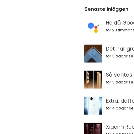
Senaste inläggen
Hejdå Goog
för 23 timmar
Det här gr
för 3 dagar s
Så väntas i
för 3 dagar s
Extra: dett
för 4 dagar s
Xiaomi Red