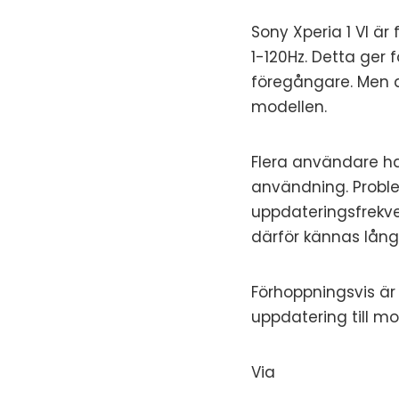
Sony Xperia 1 VI ä
1-120Hz. Detta ger 
föregångare. Men d
modellen.
Flera användare har
användning. Probl
uppdateringsfrekven
därför kännas lån
Förhoppningsvis ä
uppdatering till mo
Via