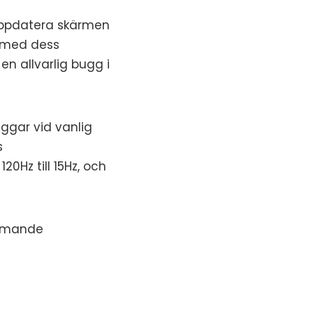
 uppdatera skärmen
t med dess
n allvarlig bugg i
aggar vid vanlig
s
0Hz till 15Hz, och
ommande