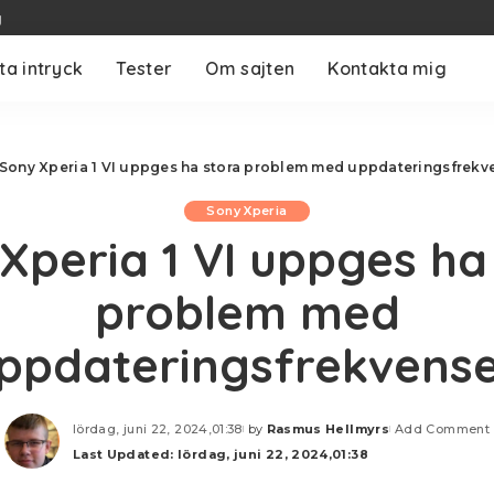
g
ta intryck
Tester
Om sajten
Kontakta mig
Sony Xperia 1 VI uppges ha stora problem med uppdateringsfrekv
Sony Xperia
Xperia 1 VI uppges ha
problem med
ppdateringsfrekvens
lördag, juni 22, 2024,01:38
by
Rasmus Hellmyrs
Add Comment
Posted
Last Updated: lördag, juni 22, 2024,01:38
by