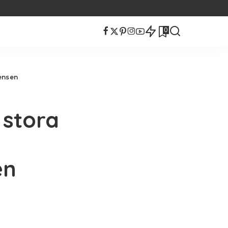
0
ensen
 stora
en