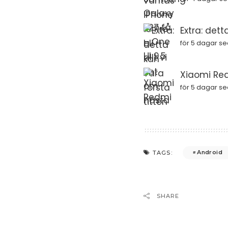
Extra: dett
för 5 dagar s
Xiaomi Red
för 5 dagar s
Android
TAGS:
SHARE