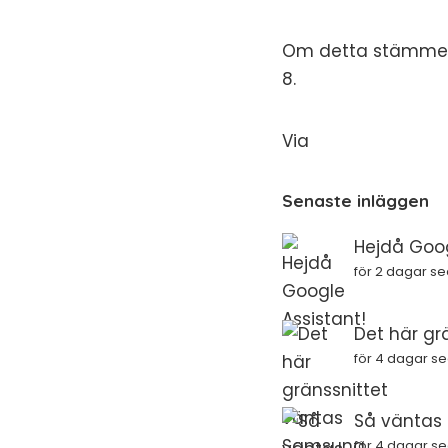
Om detta stämmer 
8.
Via
Senaste inläggen
Hejdå Goog
för 2 dagar s
Det här gr
för 4 dagar s
Så väntas i
för 4 dagar s