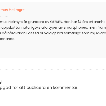
mus Hellmyrs
mus Hellmyrs är grundare av GEEKEN. Han har 14 års erfarenh
 uppskattar naturligtvis alla typer av smartphones, men främ
a då hårdvaran i dessa är väldigt bra samtidigt som mjukvar
manande.
y
oggad
för att publicera en kommentar.