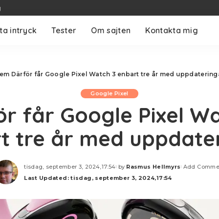
g
ta intryck
Tester
Om sajten
Kontakta mig
em
Därför får Google Pixel Watch 3 enbart tre år med uppdatering
Google Pixel
r får Google Pixel W
t tre år med uppdate
tisdag, september 3, 2024,17:54
by
Rasmus Hellmyrs
Add Comme
Posted
Last Updated: tisdag, september 3, 2024,17:54
by