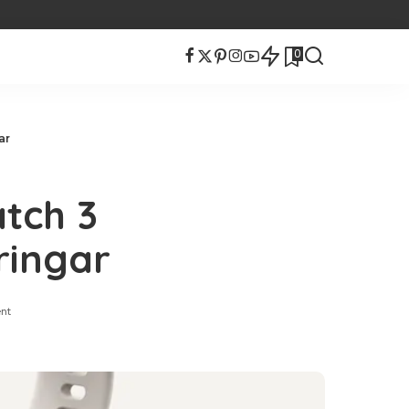
0
ar
atch 3
ringar
nt