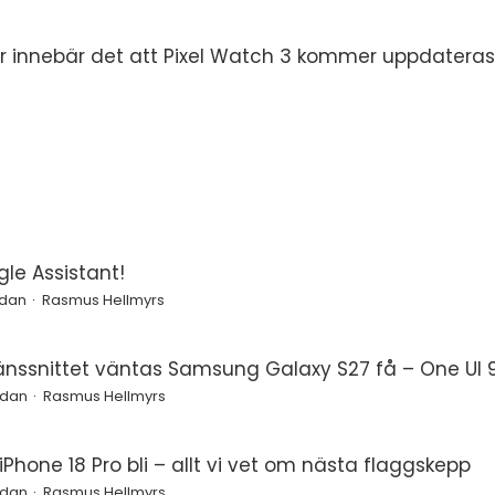
innebär det att Pixel Watch 3 kommer uppdateras 
le Assistant!
edan
Rasmus Hellmyrs
änssnittet väntas Samsung Galaxy S27 få – One UI 9
edan
Rasmus Hellmyrs
Phone 18 Pro bli – allt vi vet om nästa flaggskepp
edan
Rasmus Hellmyrs