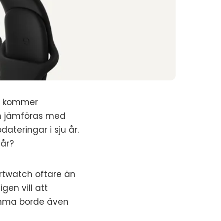
rt kommer
an jämföras med
ateringar i sju år.
 år?
artwatch oftare än
en vill att
amma borde även