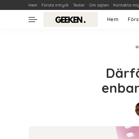
Hem
Första intryck
Tester
Om sajten
Kontakta mi
Hem
Förs
H
Därfö
enbar