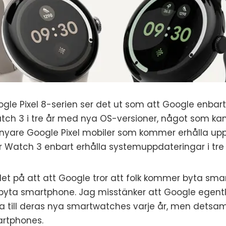
Google Pixel 8-serien ser det ut som att Google enba
tch 3 i tre år med nya OS-versioner, något som k
 nyare Google Pixel mobiler som kommer erhålla uppd
Watch 3 enbart erhålla systemuppdateringar i tre
 det på att att Google tror att folk kommer byta sm
ta smartphone. Jag misstänker att Google egentlig
a till deras nya smartwatches varje år, men dets
artphones.