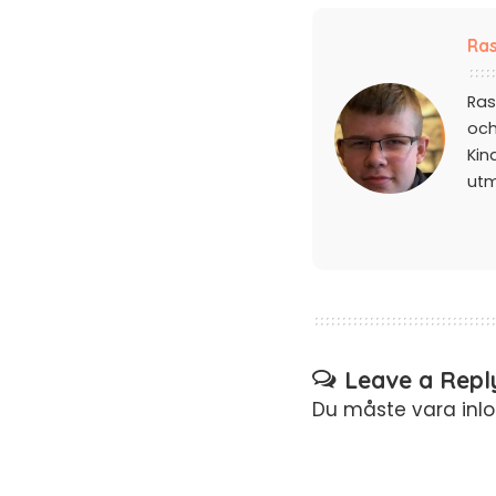
Ras
Ras
och
Kin
ut
Leave a Repl
Du måste vara
inl