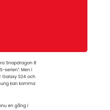
köra Snapdragon 8
S-serien”. Men i
ör Galaxy S24 och
amsung kan komma
nnu en gång i