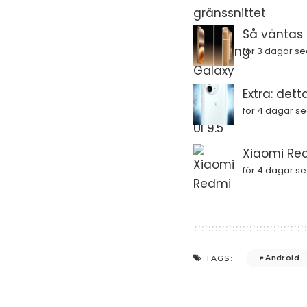
Så väntas i
för 3 dagar s
Extra: dett
för 4 dagar s
Xiaomi Red
för 4 dagar s
Android
TAGS: