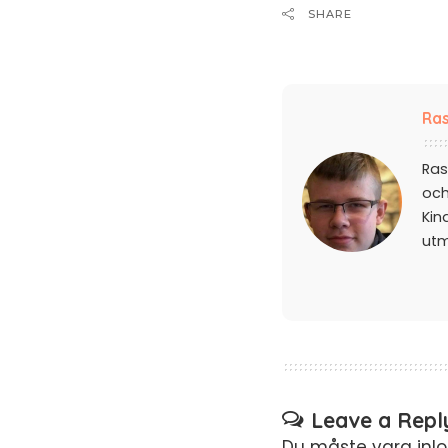
SHARE
Ras
Ras
och
Kin
ut
Leave a Repl
Du måste vara
inl