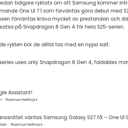
 sedan tidigare ryktats om att Samsung kommer int
mande One UI 7.1 som förväntas göra debut med S2
igensen förväntas kräva mycket av prestandan och dä
tsa på Snapdragon 8 Gen 4 för hela S25-serien.
e rykten bör de alltid tas med en nypa salt.
 series uses only Snapdragon 8 Gen 4, foldables ma
le Assistant!
n
Rasmus Hellmyrs
änssnittet väntas Samsung Galaxy S27 få – One UI 9
edan
Rasmus Hellmyrs