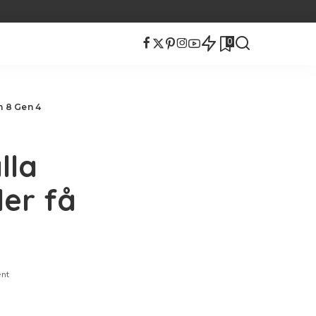
0
n 8 Gen 4
lla
er få
nt