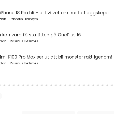
Phone 18 Pro bli – allt vi vet om nästa flaggskepp
edan
Rasmus Hellmyrs
a kan vara första titten på OnePlus 16
edan
Rasmus Hellmyrs
mi K100 Pro Max ser ut att bli monster rakt igenom!
edan
Rasmus Hellmyrs