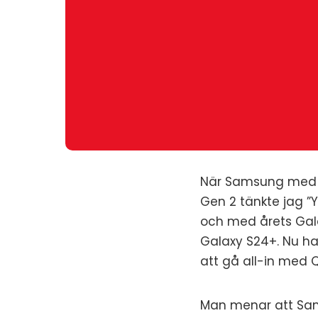
När Samsung med Ga
Gen 2 tänkte jag ”Y
och med årets Gala
Galaxy S24+. Nu h
att gå all-in me
Man menar att Sams