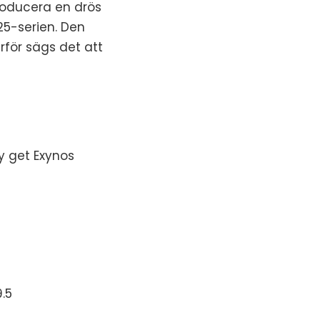
roducera en drös
5-serien. Den
rför sägs det att
y get Exynos
.5