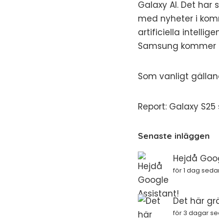
Galaxy AI. Det har
med nyheter i kom
artificiella intell
Samsung kommer sa
Som vanligt gälland
Report: Galaxy S25
Senaste inläggen
Hejdå Goog
för 1 dag seda
Det här gr
för 3 dagar s