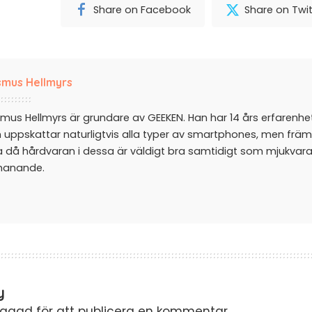
Share on Facebook
Share on Twit
mus Hellmyrs
mus Hellmyrs är grundare av GEEKEN. Han har 14 års erfarenh
 uppskattar naturligtvis alla typer av smartphones, men främ
a då hårdvaran i dessa är väldigt bra samtidigt som mjukvar
manande.
y
oggad
för att publicera en kommentar.