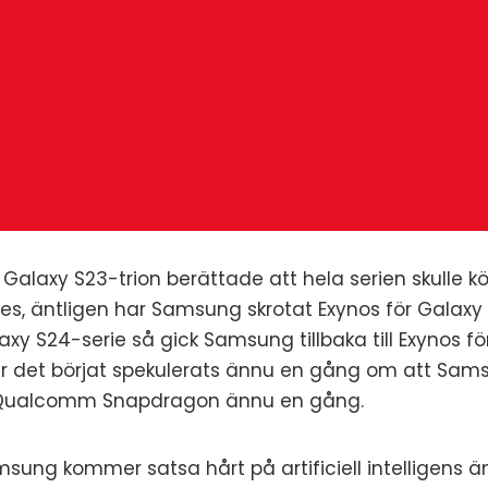
laxy S23-trion berättade att hela serien skulle 
es, äntligen har Samsung skrotat Exynos för Galaxy 
xy S24-serie så gick Samsung tillbaka till Exynos f
ar det börjat spekulerats ännu en gång om att S
d Qualcomm Snapdragon ännu en gång.
ung kommer satsa hårt på artificiell intelligens ä