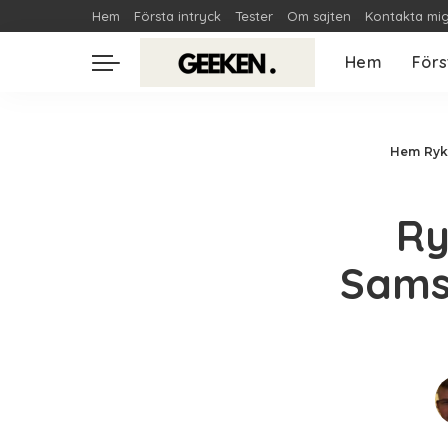
Hem
Första intryck
Tester
Om sajten
Kontakta mi
Hem
Förs
Hem
Ryk
Ry
Sams