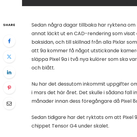
Sedan några dagar tillbaka har ryktena om G
SHARE
annat läckt ut en CAD-rendering som visa
baksidan, och till skillnad från alla Pixlar s
att 9a kommer få något utstickande kamer
släppa Pixel 9a i två nya kulörer som ska va
och blått.
Nu har det dessutom inkommit uppgifter om
i mars det här året. Det skulle i sådana fa
månader innan dess föregångare då Pixel 8a
Sedan tidigare har det ryktats om att Pixel
chippet Tensor G4 under skalet.