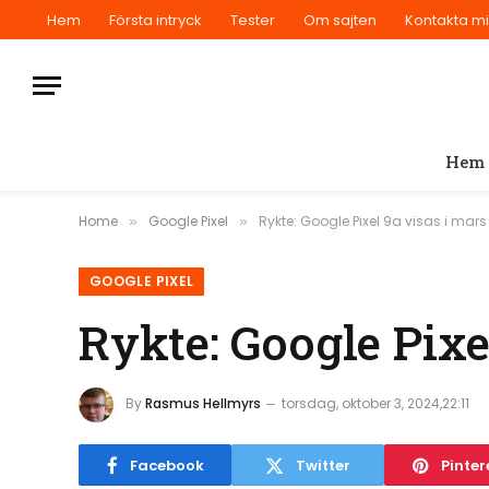
Hem
Första intryck
Tester
Om sajten
Kontakta m
Hem
Home
Google Pixel
Rykte: Google Pixel 9a visas i mars
»
»
GOOGLE PIXEL
Rykte: Google Pixe
By
Rasmus Hellmyrs
torsdag, oktober 3, 2024,22:11
Facebook
Twitter
Pinter