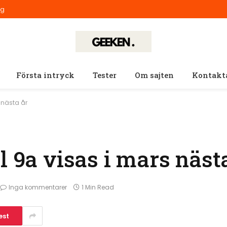
ig
Första intryck
Tester
Om sajten
Kontakt
 nästa år
l 9a visas i mars näst
Inga kommentarer
1 Min Read
est