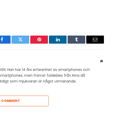
Facebook
Twitter
Pinterest
LinkedIn
Tumblr
Email
Websit
KEN. Han har 14 års erfarenhet av smartphones och
v smartphones, men främst foldebles från Kina då
amtidigt som mjukvaran är något utmanande.
A COMMENT