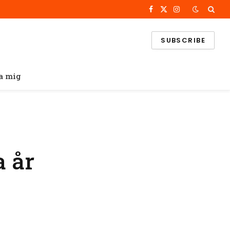
Facebook
X
Instagram
(Twitter)
SUBSCRIBE
a mig
a år