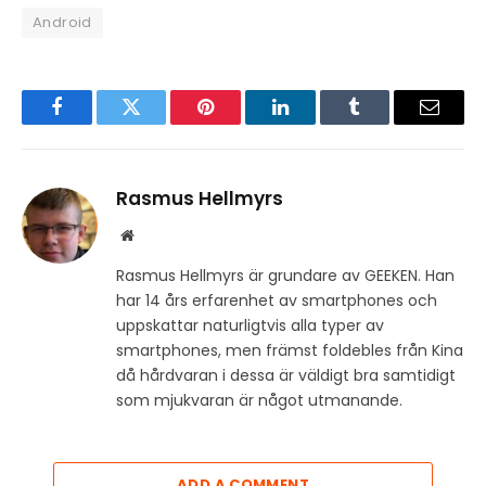
Android
Facebook
Twitter
Pinterest
LinkedIn
Tumblr
Email
Rasmus Hellmyrs
Website
Rasmus Hellmyrs är grundare av GEEKEN. Han
har 14 års erfarenhet av smartphones och
uppskattar naturligtvis alla typer av
smartphones, men främst foldebles från Kina
då hårdvaran i dessa är väldigt bra samtidigt
som mjukvaran är något utmanande.
ADD A COMMENT