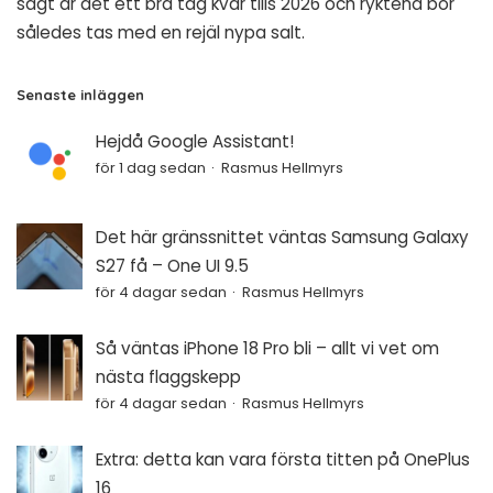
sagt är det ett bra tag kvar tills 2026 och ryktena bör
således tas med en rejäl nypa salt.
Senaste inläggen
Hejdå Google Assistant!
för 1 dag sedan
Rasmus Hellmyrs
Det här gränssnittet väntas Samsung Galaxy
S27 få – One UI 9.5
för 4 dagar sedan
Rasmus Hellmyrs
Så väntas iPhone 18 Pro bli – allt vi vet om
nästa flaggskepp
för 4 dagar sedan
Rasmus Hellmyrs
Extra: detta kan vara första titten på OnePlus
16