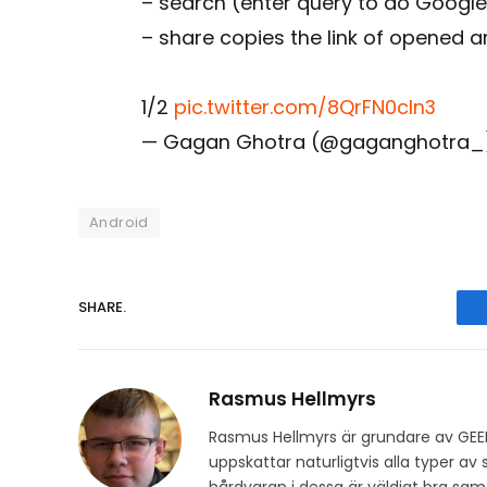
– search (enter query to do Googl
– share copies the link of opened ar
1/2
pic.twitter.com/8QrFN0cln3
— Gagan Ghotra (@gaganghotra
Android
SHARE.
Rasmus Hellmyrs
Rasmus Hellmyrs är grundare av GEE
uppskattar naturligtvis alla typer a
hårdvaran i dessa är väldigt bra s