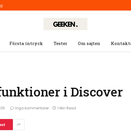
ig
Första intryck
Tester
Om sajten
Kontakt
funktioner i Discover
:05
Inga kommentarer
1 Min Read
est