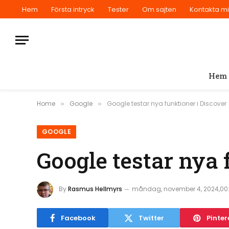
Hem
Första intryck
Tester
Om sajten
Kontakta m
Hem
Home
Google
Google testar nya funktioner i Discover
»
»
GOOGLE
Google testar nya 
By
Rasmus Hellmyrs
måndag, november 4, 2024,00
Facebook
Twitter
Pinter