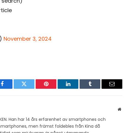
e search)
ticle
_)
November 3, 2024
Facebook
Twitter
Pinterest
LinkedIn
Tumblr
Email
Websit
KEN. Han har 14 års erfarenhet av smartphones och
v smartphones, men främst foldebles från Kina då
amtidigt som mjukvaran är något utmanande.