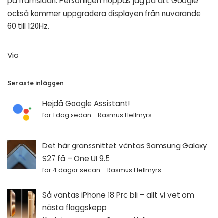
på framsidan. Personligen hoppas jag på att Google
också kommer uppgradera displayen från nuvarande
60 till 120Hz.
Via
Senaste inläggen
Hejdå Google Assistant!
för 1 dag sedan
Rasmus Hellmyrs
Det här gränssnittet väntas Samsung Galaxy
S27 få – One UI 9.5
för 4 dagar sedan
Rasmus Hellmyrs
Så väntas iPhone 18 Pro bli – allt vi vet om
nästa flaggskepp