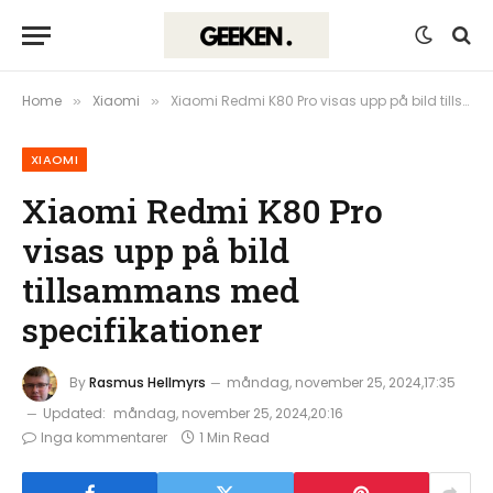
Home
Xiaomi
Xiaomi Redmi K80 Pro visas upp på bild tillsammans med specifikationer
»
»
XIAOMI
Xiaomi Redmi K80 Pro
visas upp på bild
tillsammans med
specifikationer
By
Rasmus Hellmyrs
måndag, november 25, 2024,17:35
Updated:
måndag, november 25, 2024,20:16
Inga kommentarer
1 Min Read