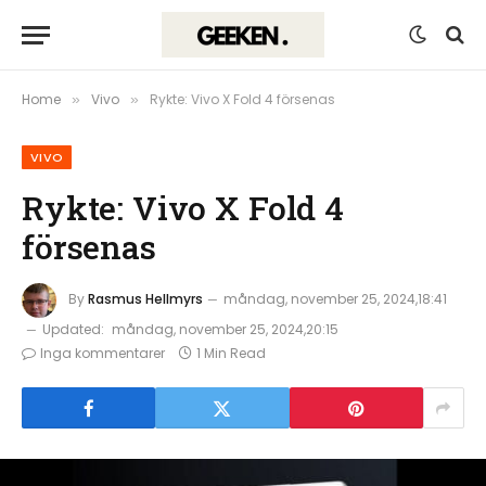
Home
Vivo
Rykte: Vivo X Fold 4 försenas
»
»
VIVO
Rykte: Vivo X Fold 4
försenas
By
Rasmus Hellmyrs
måndag, november 25, 2024,18:41
Updated:
måndag, november 25, 2024,20:15
Inga kommentarer
1 Min Read