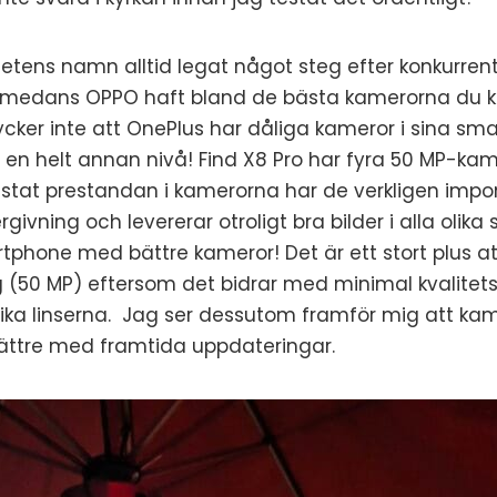
ghetens namn alltid legat något steg efter konkurre
 medans OPPO haft bland de bästa kamerorna du ka
cker inte att OnePlus har dåliga kameror i sina s
 en helt annan nivå! Find X8 Pro har fyra 50 MP-kam
testat prestandan i kamerorna har de verkligen impo
rgivning och levererar otroligt bra bilder i alla olika
rtphone med bättre kameror! Det är ett stort plus at
50 MP) eftersom det bidrar med minimal kvalitets
olika linserna. Jag ser dessutom framför mig att ka
ättre med framtida uppdateringar.