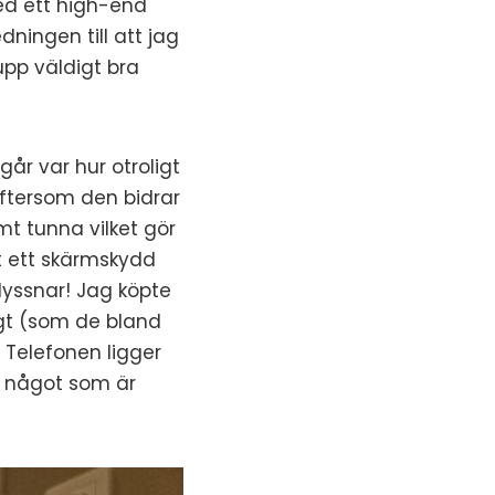
ed ett high-end
dningen till att jag
upp väldigt bra
går var hur otroligt
eftersom den bidrar
mt tunna vilket gör
at ett skärmskydd
lyssnar! Jag köpte
igt (som de bland
. Telefonen ligger
t, något som är