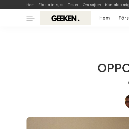
Hem
Första intryck
Tester
Om sajten
Kontakta mi
Hem
Förs
OPPO 