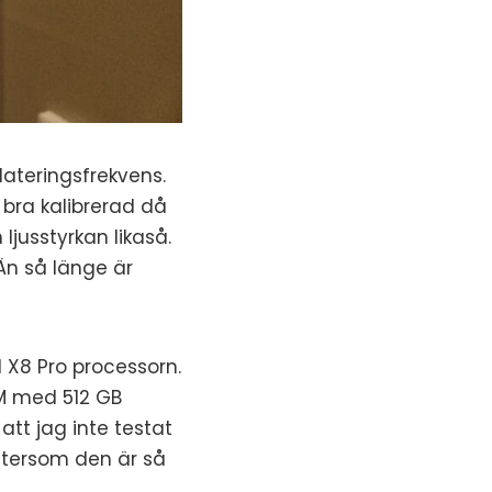
ateringsfrekvens.
 bra kalibrerad då
ljusstyrkan likaså.
 Än så länge är
 X8 Pro processorn.
M med 512 GB
att jag inte testat
ftersom den är så