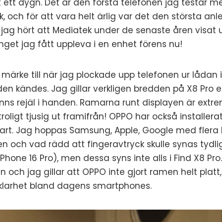
ett dygn. Det är den första telefonen jag testar m
, och för att vara helt ärlig var det den största anle
då jag hört att Mediatek under de senaste åren visat 
nget jag fått uppleva i en enhet förens nu!
 märke till när jag plockade upp telefonen ur lådan i
 den kändes. Jag gillar verkligen bredden på X8 Pro 
känns rejäl i handen. Ramarna runt displayen är extre
troligt tjusig ut framifrån! OPPO har också installer
art. Jag hoppas Samsung, Apple, Google med flera 
n och vad rädd att fingeravtryck skulle synas tydl
iPhone 16 Pro), men dessa syns inte alls i Find X8 Pro
en och jag gillar att OPPO inte gjort ramen helt plat
lvklarhet bland dagens smartphones.