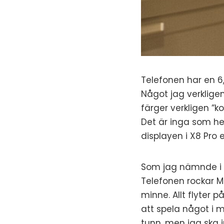
Telefonen har en 
Något jag verkligen
färger verkligen ”k
Det är inga som hel
displayen i X8 Pro e
Som jag nämnde i i
Telefonen rockar 
minne. Allt flyter p
att spela något i 
tunn, men jag ska i