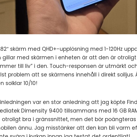
6,82″ skärm med QHD+-upplösning med 1-120Hz uppd
 gillar med skärmen i enheten är att den är otroligt
ommer till liv” i den. Touch-responsen är utmärkt och 
st problem att se skärmens innehåll i direkt solljus.
n solklar 10/10!
nledningen var en stor anledning att jag köpte Find
Mediatek Dimensity 9400 tillsammans med 16 GB RA
å otroligt bra i gränssnittet, men det bör poängteras 
mobilen ännu. Jag misstänker att den kan bli varm e
nte svära i kyrkan innan jag testat det ordentligt!