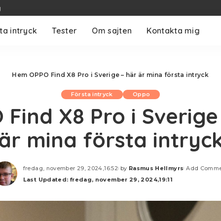
g
ta intryck
Tester
Om sajten
Kontakta mig
Hem
OPPO Find X8 Pro i Sverige – här är mina första intryck
Första intryck
Oppo
Find X8 Pro i Sverige
är mina första intryc
fredag, november 29, 2024,16:52
by
Rasmus Hellmyrs
Add Comme
Posted
Last Updated: fredag, november 29, 2024,19:11
by