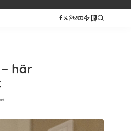
0
 – här
k
nt