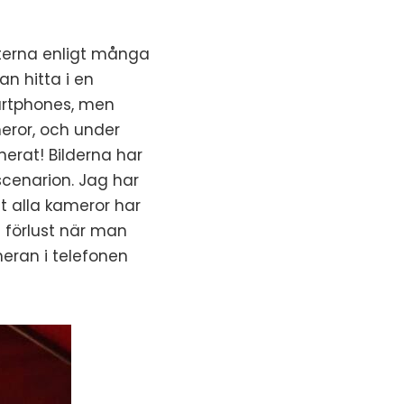
nterna enligt många
n hitta i en
martphones, men
eror, och under
nerat! Bilderna har
 scenarion. Jag har
t alla kameror har
 förlust när man
meran i telefonen