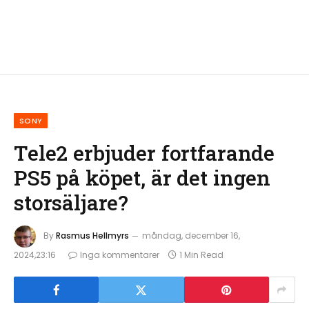
SONY
Tele2 erbjuder fortfarande
PS5 på köpet, är det ingen
storsäljare?
By
Rasmus Hellmyrs
måndag, december 16,
2024,23:16
Inga kommentarer
1 Min Read