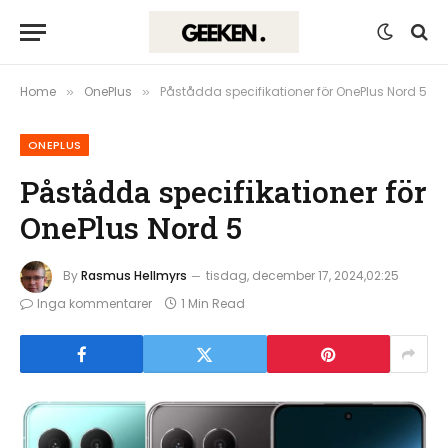
Home
OnePlus
Påstådda specifikationer för OnePlus Nord 5
»
»
ONEPLUS
Påstådda specifikationer för
OnePlus Nord 5
By
Rasmus Hellmyrs
tisdag, december 17, 2024,02:25
Inga kommentarer
1 Min Read