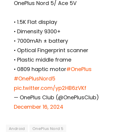
OnePlus Nord 5/ Ace 5V
• 1.5K Flat display
• Dimensity 9300+
• 7000mAh ± battery
• Optical Fingerprint scanner
• Plastic middle frame
• 0809 haptic motor
#OnePlus
#OnePlusNord5
pic.twitter.com/yp2HB6zVKf
— OnePlus Club (@OnePlusClub)
December 16, 2024
Android
OnePlus Nord 5