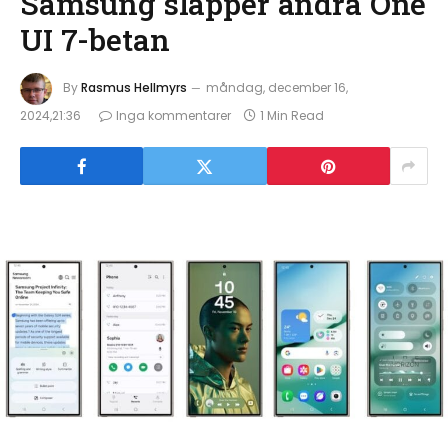
Samsung släpper andra One
UI 7-betan
By
Rasmus Hellmyrs
måndag, december 16,
2024,21:36
Inga kommentarer
1 Min Read