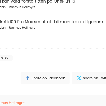
a kan vara första titten på OnePlus 16
edan
Rasmus Hellmyrs
mi K100 Pro Max ser ut att bli monster rakt igenom!
edan
Rasmus Hellmyrs
ura 80
Share on Facebook
Share on Twit
mus Hellmyrs