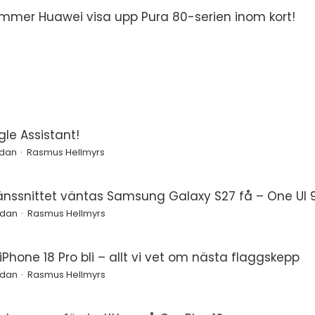
mmer Huawei visa upp Pura 80-serien inom kort!
le Assistant!
edan
Rasmus Hellmyrs
änssnittet väntas Samsung Galaxy S27 få – One UI 9
edan
Rasmus Hellmyrs
Phone 18 Pro bli – allt vi vet om nästa flaggskepp
edan
Rasmus Hellmyrs