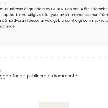
mus Hellmyrs är grundare av GEEKEN. Han har 14 års erfarenh
 uppskattar naturligtvis alla typer av smartphones, men främ
a då hårdvaran i dessa är väldigt bra samtidigt som mjukvar
manande.
y
oggad
för att publicera en kommentar.