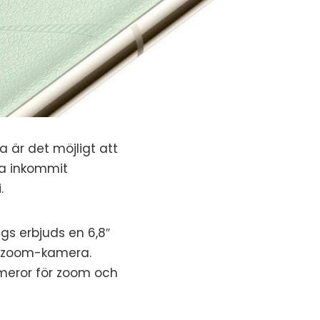
a är det möjligt att
ha inkommit
.
gs erbjuds en 6,8″
d zoom-kamera.
ameror för zoom och