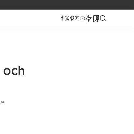
0
 och
nt