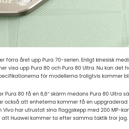
 förra året upp Pura 70-serien. Enligt kinesisk medi
r visa upp Pura 80 och Pura 80 Ultra. Nu kan det 
ecifikationerna för modellerna troligtvis kommer bli
er Pura 80 få en 6,6″ skärm medans Pura 80 Ultra sä
ar också att enheterna kommer få en uppgradera
som Vivo har utrustat sina flaggskepp med 200 MP-k
t att Huawei kommer ta efter samma taktik tror jag.