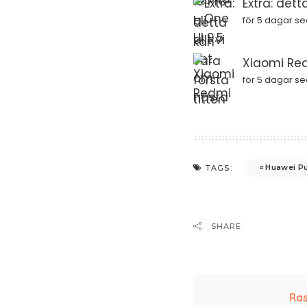
Extra: dett
för 5 dagar s
Xiaomi Red
för 5 dagar s
Huawei P
TAGS:
SHARE
Ras