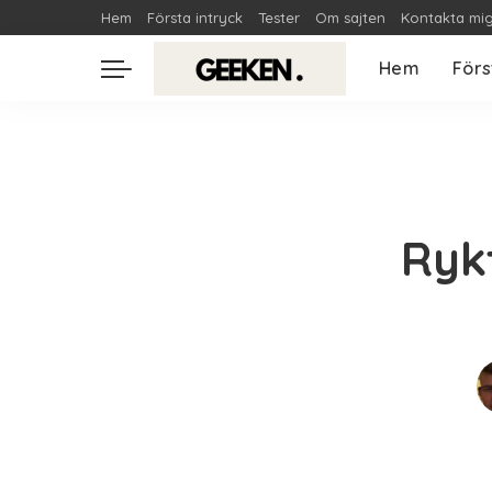
Hem
Första intryck
Tester
Om sajten
Kontakta mi
Hem
Förs
Ryk