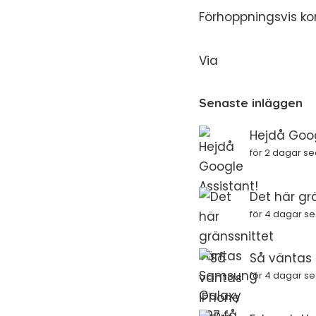
Förhoppningsvis ko
Via
Senaste inläggen
Hejdå Goog
för 2 dagar s
Det här gr
för 4 dagar s
Så väntas i
för 4 dagar s