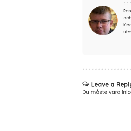
Ras
och
Kin
ut
Leave a Repl
Du måste vara
inl