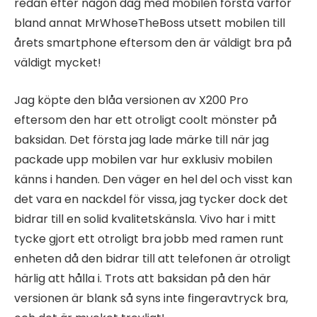
redan efter någon dag med mobilen förstå varför
bland annat MrWhoseTheBoss utsett mobilen till
årets smartphone eftersom den är väldigt bra på
väldigt mycket!
Jag köpte den blåa versionen av X200 Pro
eftersom den har ett otroligt coolt mönster på
baksidan. Det första jag lade märke till när jag
packade upp mobilen var hur exklusiv mobilen
känns i handen. Den väger en hel del och visst kan
det vara en nackdel för vissa, jag tycker dock det
bidrar till en solid kvalitetskänsla. Vivo har i mitt
tycke gjort ett otroligt bra jobb med ramen runt
enheten då den bidrar till att telefonen är otroligt
härlig att hålla i. Trots att baksidan på den här
versionen är blank så syns inte fingeravtryck bra,