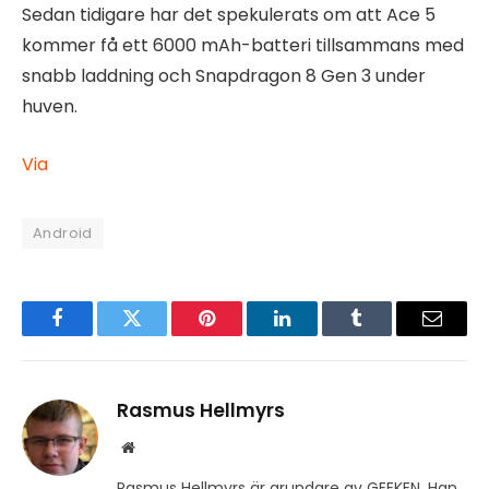
Sedan tidigare har det spekulerats om att Ace 5
kommer få ett 6000 mAh-batteri tillsammans med
snabb laddning och Snapdragon 8 Gen 3 under
huven.
Via
Android
Facebook
Twitter
Pinterest
LinkedIn
Tumblr
Email
Rasmus Hellmyrs
Website
Rasmus Hellmyrs är grundare av GEEKEN. Han