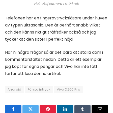
Helt okej kamera i mörkret!
Telefonen har en fingeravtrycksläsare under huven
av typen ultrasonic. Den är oerhört snabb vilket
och den känns riktigt träffsäker också och jag
tycker att den sitter i perfekt höjd.
Har ni några frågor så är det bara att ställa dom i
kommentarsfältet nedan. Detta är ett exemplar
jag köpt för egna pengar och Vivo har inte fått
förtur att läsa denna artikel.
Android
Första intryck
Vivo X200 Pro
Facebook
Twitter
Pinterest
LinkedIn
Tumblr
Email