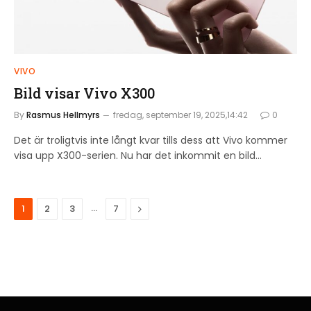
VIVO
Bild visar Vivo X300
By
Rasmus Hellmyrs
fredag, september 19, 2025,14:42
0
Det är troligtvis inte långt kvar tills dess att Vivo kommer
visa upp X300-serien. Nu har det inkommit en bild…
…
Next
1
2
3
7