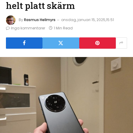
helt platt skärm
By
Rasmus Hellmyrs
onsdag, januari 15, 2025,15:51
Inga kommentarer
1 Min Read