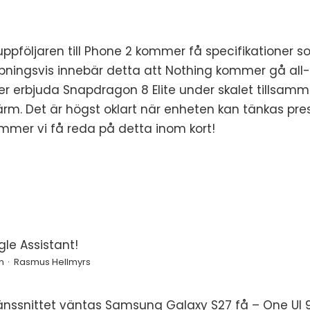
 uppföljaren till Phone 2 kommer få specifikationer s
pningsvis innebär detta att Nothing kommer gå all
 erbjuda Snapdragon 8 Elite under skalet tillsam
kärm. Det är högst oklart när enheten kan tänkas pr
mmer vi få reda på detta inom kort!
le Assistant!
n
Rasmus Hellmyrs
änssnittet väntas Samsung Galaxy S27 få – One UI 9