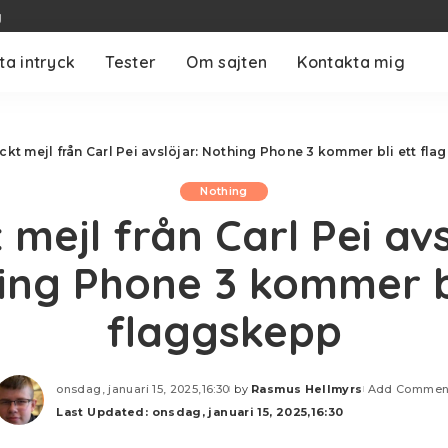
g
ta intryck
Tester
Om sajten
Kontakta mig
ckt mejl från Carl Pei avslöjar: Nothing Phone 3 kommer bli ett fl
Nothing
 mejl från Carl Pei avs
ing Phone 3 kommer bl
flaggskepp
onsdag, januari 15, 2025,16:30
by
Rasmus Hellmyrs
Add Commen
Posted
Last Updated: onsdag, januari 15, 2025,16:30
by