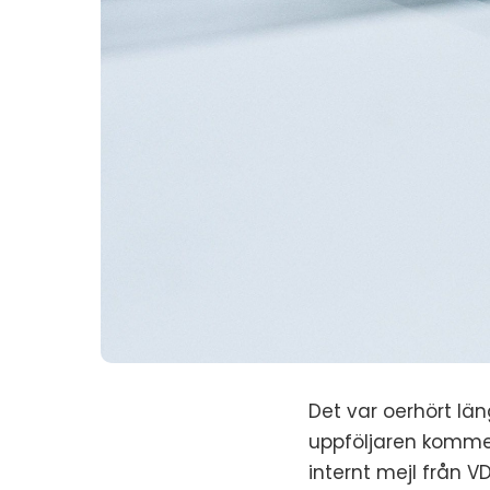
Det var oerhört lä
uppföljaren kommer 
internt mejl från V