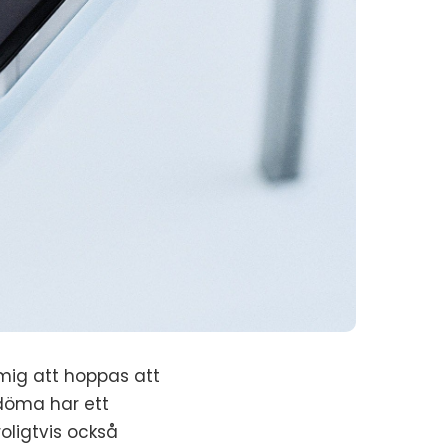
mig att hoppas att
 döma har ett
roligtvis också