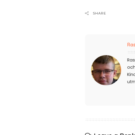
SHARE
Ras
Ras
och
Kin
ut