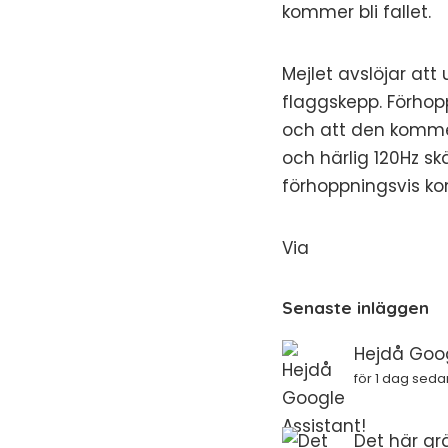
kommer bli fallet.
Mejlet avslöjar att
flaggskepp. Förhop
och att den kommer
och härlig 120Hz s
förhoppningsvis ko
Via
Senaste inläggen
Hejdå Goog
för 1 dag seda
Det här gr