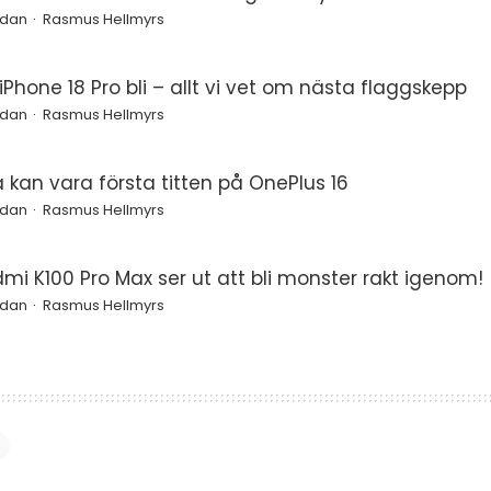
edan
Rasmus Hellmyrs
Phone 18 Pro bli – allt vi vet om nästa flaggskepp
edan
Rasmus Hellmyrs
a kan vara första titten på OnePlus 16
edan
Rasmus Hellmyrs
mi K100 Pro Max ser ut att bli monster rakt igenom!
edan
Rasmus Hellmyrs