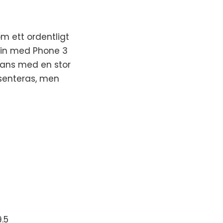
om ett ordentligt
-in med Phone 3
mans med en stor
esenteras, men
.5