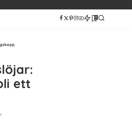
0
aggskepp
löjar:
i ett
t