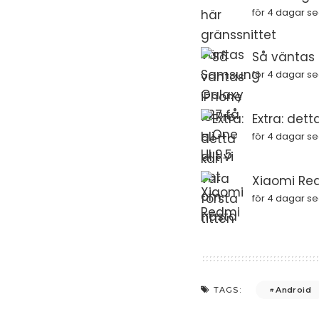
för 4 dagar s
Så väntas i
för 4 dagar s
Extra: dett
för 4 dagar s
Xiaomi Red
för 4 dagar s
Android
TAGS: