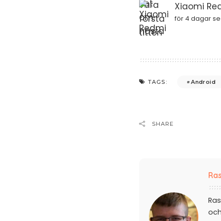
Xiaomi Red
för 4 dagar s
Android
TAGS:
SHARE
Ras
Ras
och