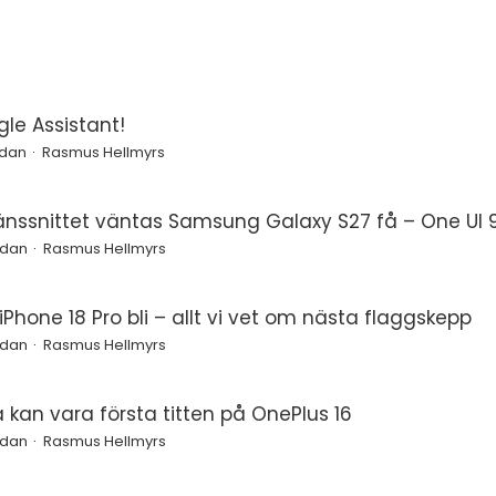
le Assistant!
edan
Rasmus Hellmyrs
änssnittet väntas Samsung Galaxy S27 få – One UI 9
edan
Rasmus Hellmyrs
Phone 18 Pro bli – allt vi vet om nästa flaggskepp
edan
Rasmus Hellmyrs
a kan vara första titten på OnePlus 16
edan
Rasmus Hellmyrs