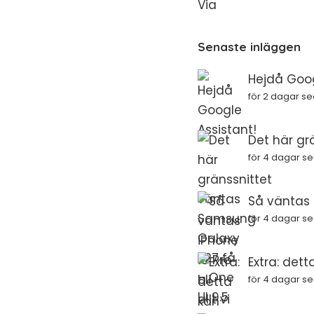
Via
Senaste inläggen
Hejdå Goog
för 2 dagar s
Det här gr
för 4 dagar s
Så väntas i
för 4 dagar s
Extra: dett
för 4 dagar s