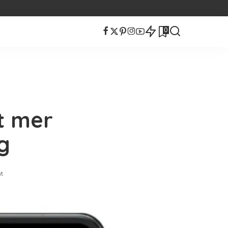
0
t mer
g
t