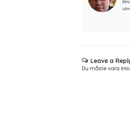
Kin
ut
Leave a Repl
Du måste vara
inl