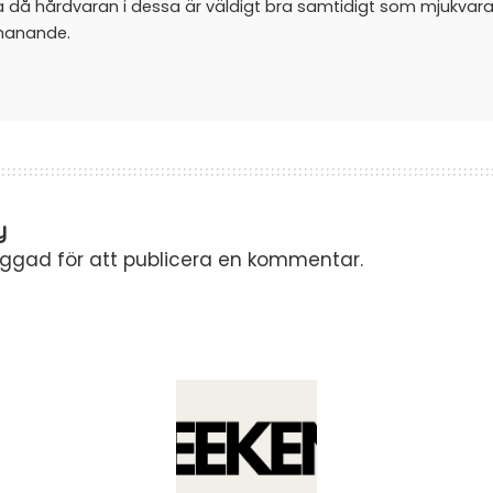
a då hårdvaran i dessa är väldigt bra samtidigt som mjukvar
manande.
y
oggad
för att publicera en kommentar.