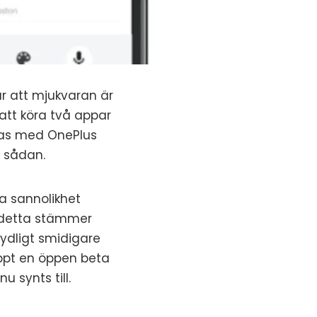
är att mjukvaran är
 att köra två appar
ras med OnePlus
 sådan.
a sannolikhet
 detta stämmer
ydligt smidigare
äppt en öppen beta
 synts till.