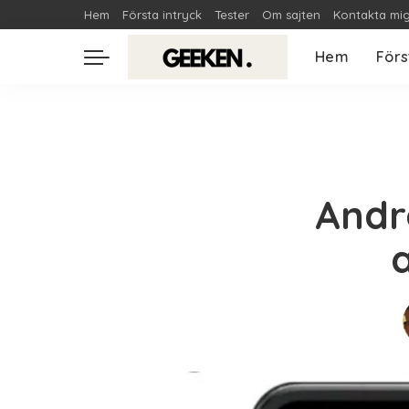
Hem
Första intryck
Tester
Om sajten
Kontakta mi
Hem
Förs
Andr