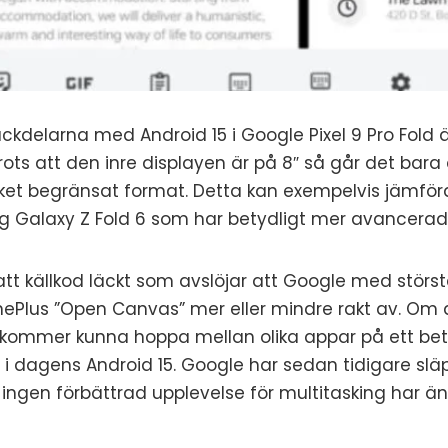
ckdelarna med Android 15 i Google Pixel 9 Pro Fold 
Trots att den inre displayen är på 8″ så går det bara
cket begränsat format. Detta kan exempelvis jämfö
g Galaxy Z Fold 6 som har betydligt mer avancerad
att källkod läckt som avslöjar att Google med störst
ePlus ”Open Canvas” mer eller mindre rakt av. Om
 kommer kunna hoppa mellan olika appar på ett bet
 i dagens Android 15. Google har sedan tidigare sl
ingen förbättrad upplevelse för multitasking har ännu