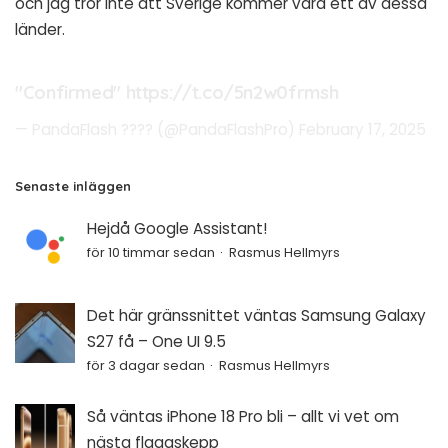
och jag tror inte att Sverige kommer vara ett av dessa
länder.
"Confirmed"
https://t.co/5n2w0frmsh
— PandaFlash ???? (@PandaFlashPro)
February 17, 2025
Senaste inläggen
Hejdå Google Assistant!
för 10 timmar sedan
Rasmus Hellmyrs
Det här gränssnittet väntas Samsung Galaxy
S27 få – One UI 9.5
för 3 dagar sedan
Rasmus Hellmyrs
Så väntas iPhone 18 Pro bli – allt vi vet om
nästa flaggskepp