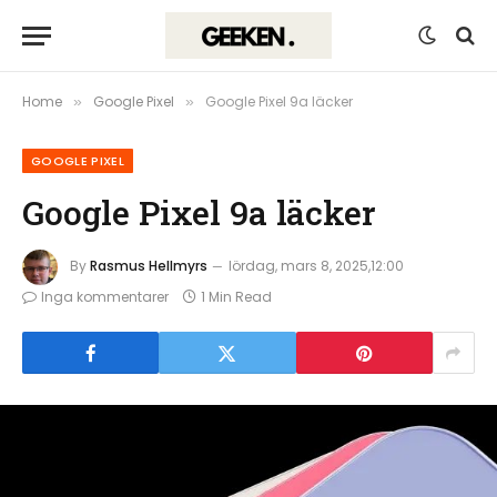
Home
Google Pixel
Google Pixel 9a läcker
»
»
GOOGLE PIXEL
Google Pixel 9a läcker
By
Rasmus Hellmyrs
lördag, mars 8, 2025,12:00
Inga kommentarer
1 Min Read