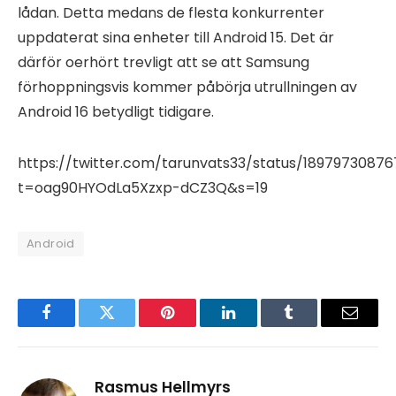
lådan. Detta medans de flesta konkurrenter
uppdaterat sina enheter till Android 15. Det är
därför oerhört trevligt att se att Samsung
förhoppningsvis kommer påbörja utrullningen av
Android 16 betydligt tidigare.
https://twitter.com/tarunvats33/status/1897973087
t=oag90HYOdLa5Xzxp-dCZ3Q&s=19
Android
Facebook
Twitter
Pinterest
LinkedIn
Tumblr
Email
Rasmus Hellmyrs