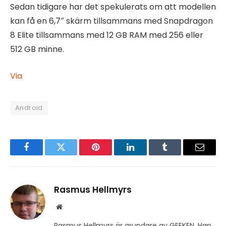
Sedan tidigare har det spekulerats om att modellen
kan få en 6,7″ skärm tillsammans med Snapdragon
8 Elite tillsammans med 12 GB RAM med 256 eller
512 GB minne.
Via
Android
Facebook
Twitter
Pinterest
LinkedIn
Tumblr
Email
Rasmus Hellmyrs
Website
Rasmus Hellmyrs är grundare av GEEKEN. Han