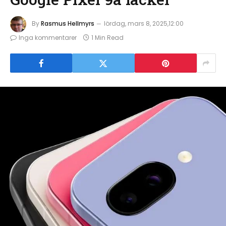
By
Rasmus Hellmyrs
lördag, mars 8, 2025,12:00
Inga kommentarer
1 Min Read