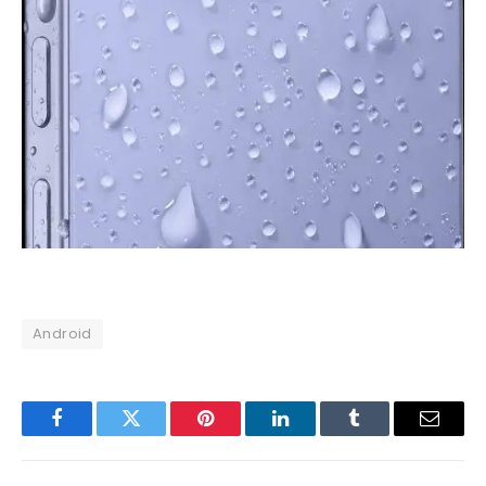
Android
Facebook
Twitter
Pinterest
LinkedIn
Tumblr
Email