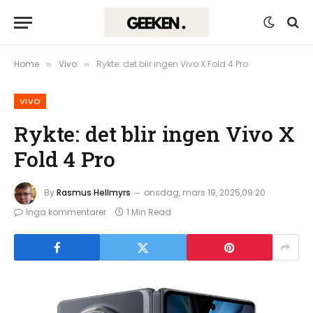
Home
Vivo
Rykte: det blir ingen Vivo X Fold 4 Pro
»
»
VIVO
Rykte: det blir ingen Vivo X
Fold 4 Pro
By
Rasmus Hellmyrs
onsdag, mars 19, 2025,09:20
Inga kommentarer
1 Min Read