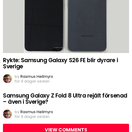
Rykte: Samsung Galaxy S26 FE blir dyrare i
Sverige
by
Rasmus Hellmyrs
för 9 dagar sedan
Samsung Galaxy Z Fold 8 Ultra rejält försenad
– även i Sverige?
by
Rasmus Hellmyrs
för 9 dagar sedan
VIEW COMMENTS