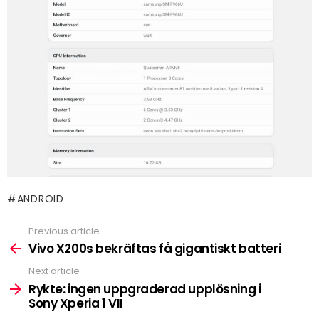
ANDROID
Previous article
See
more
Vivo X200s bekräftas få gigantiskt batteri
Next article
Rykte: ingen uppgraderad upplösning i
Sony Xperia 1 VII