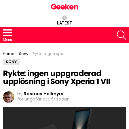
Geeken
LATEST
S
Menu
You are here:
Home
Sony
Rykte: ingen uppgraderad upplösning i Sony Xperia 1 VII
SONY
Rykte: ingen uppgraderad
upplösning i Sony Xperia 1 VII
by
Rasmus Hellmyrs
för ungefär ett år sedan