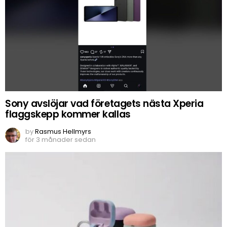
Sony avslöjar vad företagets nästa Xperia
flaggskepp kommer kallas
by
Rasmus Hellmyrs
för 3 månader sedan