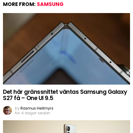
MORE FROM:
SAMSUNG
Det här gränssnittet väntas Samsung Galaxy
S27 få – One UI 9.5
by
Rasmus Hellmyrs
för 4 dagar sedan