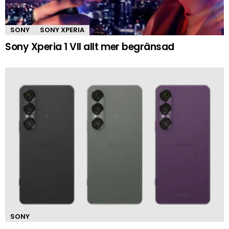
SONY
SONY XPERIA
Sony Xperia 1 VII allt mer begränsad
SONY