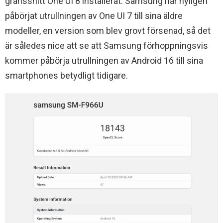
gränssnitt One UI 8 installerat. Samsung har nyligen
påbörjat utrullningen av One UI 7 till sina äldre
modeller, en version som blev grovt försenad, så det
är således nice att se att Samsung förhoppningsvis
kommer påbörja utrullningen av Android 16 till sina
smartphones betydligt tidigare.