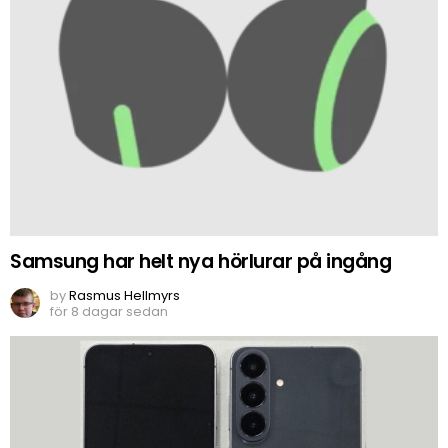
Samsung har helt nya hörlurar på ingång
by
Rasmus Hellmyrs
för 8 dagar sedan