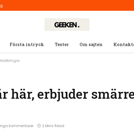
ig
Första intryck
Tester
Om sajten
Kontakt
örbättringar
är här, erbjuder smärr
Inga kommentarer
2 Mins Read