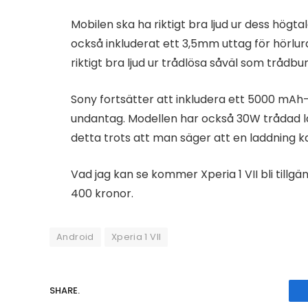
Mobilen ska ha riktigt bra ljud ur dess högt
också inkluderat ett 3,5mm uttag för hörlu
riktigt bra ljud ur trådlösa såväl som trådbu
Sony fortsätter att inkludera ett 5000 mAh-b
undantag. Modellen har också 30W trådad l
detta trots att man säger att en laddning ka
Vad jag kan se kommer Xperia 1 VII bli tillgän
400 kronor.
Android
Xperia 1 VII
SHARE.