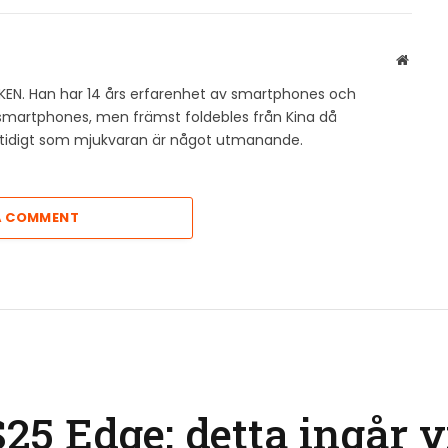
Websit
KEN. Han har 14 års erfarenhet av smartphones och
v smartphones, men främst foldebles från Kina då
amtidigt som mjukvaran är något utmanande.
A COMMENT
5 Edge: detta ingår v