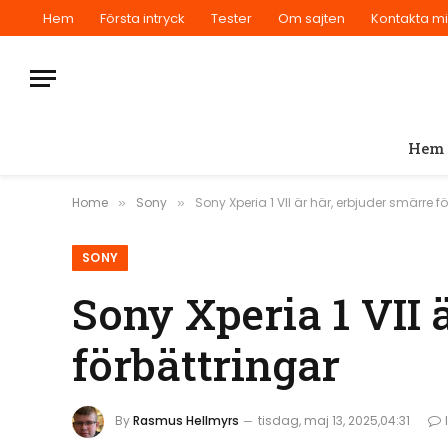
Hem
Första intryck
Tester
Om sajten
Kontakta m
Hem
Home
Sony
Sony Xperia 1 VII är här, erbjuder smärre f
»
»
SONY
Sony Xperia 1 VII 
förbättringar
By
Rasmus Hellmyrs
tisdag, maj 13, 2025,04:31