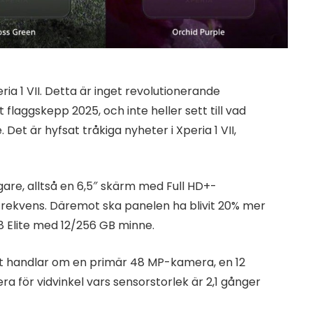
a 1 VII. Detta är inget revolutionerande
flaggskepp 2025, och inte heller sett till vad
et är hyfsat tråkiga nyheter i Xperia 1 VII,
re, alltså en 6,5″ skärm med Full HD+-
frekvens. Däremot ska panelen ha blivit 20% mer
 8 Elite med 12/256 GB minne.
Det handlar om en primär 48 MP-kamera, en 12
för vidvinkel vars sensorstorlek är 2,1 gånger