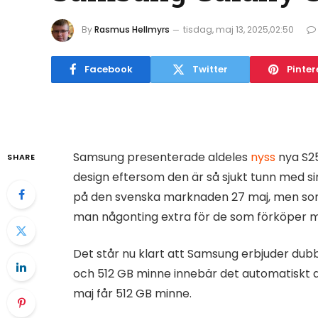
By
Rasmus Hellmyrs
tisdag, maj 13, 2025,02:50
Facebook
Twitter
Pinter
Samsung presenterade aldeles
nyss
nya S25
SHARE
design eftersom den är så sjukt tunn med s
på den svenska marknaden 27 maj, men som
man någonting extra för de som förköper m
Det står nu klart att Samsung erbjuder dubb
och 512 GB minne innebär det automatiskt a
maj får 512 GB minne.