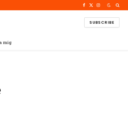
Facebook
X
Instagram
(Twitter)
SUBSCRIBE
a mig
e