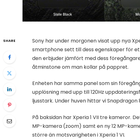
Sony har under morgonen visat upp nya Xperi
SHARE
smartphone sett till dess egenskaper för ett 
den erbjuder jämfört med dess föregångare. D
åtminstone om man kollar på pappret.
Enheten har samma panel som sin föregånga
upplösning med upp till 120Hz uppdaterings
ljusstark. Under huven hittar vi Snapdragon
På baksidan har Xperia 1 VII tre kameror. 
MP-kamera (zoom) samt en ny 12 MP-kamera 
större än motsvarigheten i Xperia 1 VI.