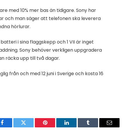
alare med 10% mer bas än tidigare. Sony har
rar och man säger att telefonen ska leverera
ndna hörlurar.
atteri i sina flaggskepp och 1 VII är inget
addning. Sony behöver verkligen uppgradera
n räcka upp till två dagar.
glig från och med 12 juni i Sverige och kosta 16
Facebook
Twitter
Pinterest
LinkedIn
Tumblr
Email