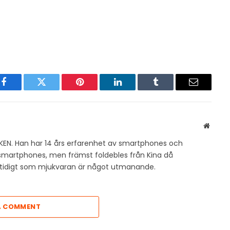
Facebook
Twitter
Pinterest
LinkedIn
Tumblr
Email
Websit
KEN. Han har 14 års erfarenhet av smartphones och
v smartphones, men främst foldebles från Kina då
amtidigt som mjukvaran är något utmanande.
A COMMENT