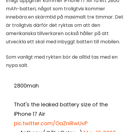
Enligt uppgifter kommer iPhone 17 Air få ett 2800
mAh-batteri, något som troligtvis kommer
innebära en skärmtid på maximalt tre timmar. Det
är troligtvis därför det ryktas om att den
amerikanska tillverkaren också håller på att
utveckla ett skal med inbyggt batteri till mobilen.
Som vanligt med rykten bör de alltid tas med en
nypa salt.
2800mah
That's the leaked battery size of the
iPhone 17 Air
pic.twitter.com/OaZniRwUvP