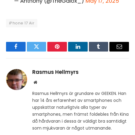
— Anthony (@TheGalox_)
May 17, 2025
iPhone 17 Air
Facebook
Twitter
Pinterest
LinkedIn
Tumblr
Email
Rasmus Hellmyrs
Website
Rasmus Hellmyrs är grundare av GEEKEN. Han
har 14 års erfarenhet av smartphones och
uppskattar naturligtvis alla typer av
smartphones, men främst foldebles från Kina
då hårdvaran i dessa är väldigt bra samtidigt
som mjukvaran är något utmanande.