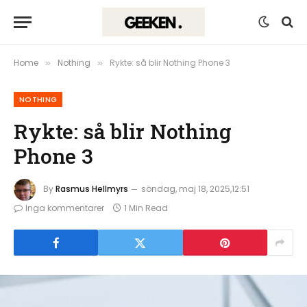
Home
Nothing
Rykte: så blir Nothing Phone 3
»
»
NOTHING
Rykte: så blir Nothing
Phone 3
By
Rasmus Hellmyrs
söndag, maj 18, 2025,12:51
Inga kommentarer
1 Min Read