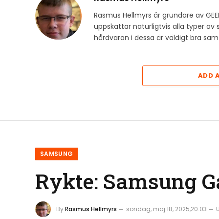
Rasmus Hellmyrs är grundare av GEE
uppskattar naturligtvis alla typer a
hårdvaran i dessa är väldigt bra s
ADD 
SAMSUNG
Rykte: Samsung Ga
By
Rasmus Hellmyrs
söndag, maj 18, 2025,20:03