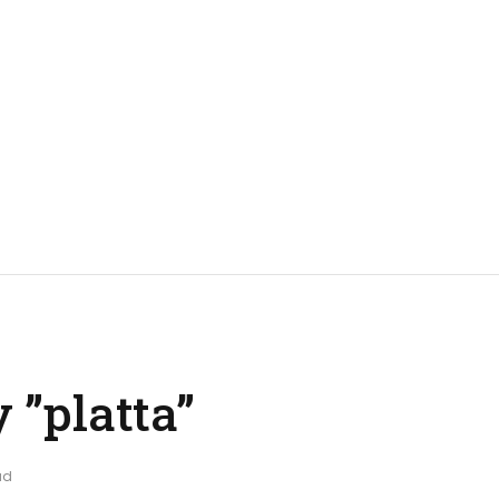
 ”platta”
ad