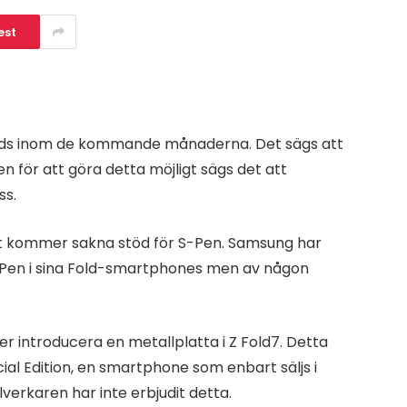
est
olds inom de kommande månaderna. Det sägs att
en för att göra detta möjligt sägs det att
ss.
elt kommer sakna stöd för S-Pen. Samsung har
S-Pen i sina Fold-smartphones men av någon
introducera en metallplatta i Z Fold7. Detta
al Edition, en smartphone som enbart säljs i
verkaren har inte erbjudit detta.