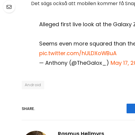
Det sägs också att mobilen kommer få Snap
Alleged first live look at the Galaxy 
Seems even more squared than the Z
pic.twitter.com/hULDXoWBuA
— Anthony (@TheGalox_)
May 17, 
Android
SHARE.
Rasmus Hellmyrs