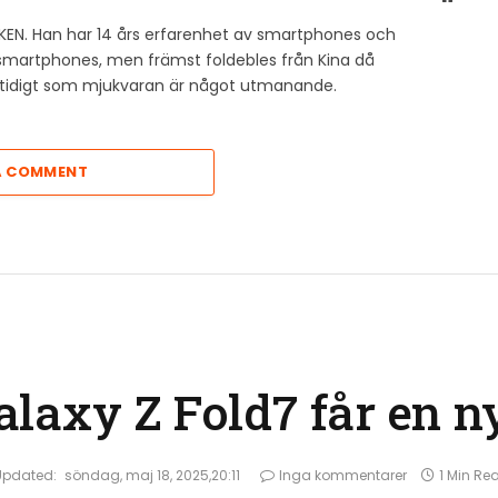
KEN. Han har 14 års erfarenhet av smartphones och
v smartphones, men främst foldebles från Kina då
amtidigt som mjukvaran är något utmanande.
A COMMENT
laxy Z Fold7 får en ny
Updated:
söndag, maj 18, 2025,20:11
Inga kommentarer
1 Min Re