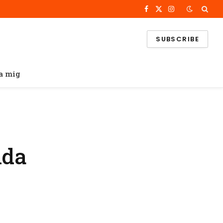
Facebook
X
Instagram
(Twitter)
SUBSCRIBE
a mig
lda