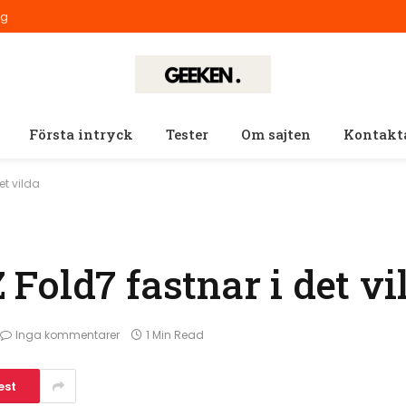
ig
Första intryck
Tester
Om sajten
Kontakt
t vilda
Fold7 fastnar i det vi
Inga kommentarer
1 Min Read
est