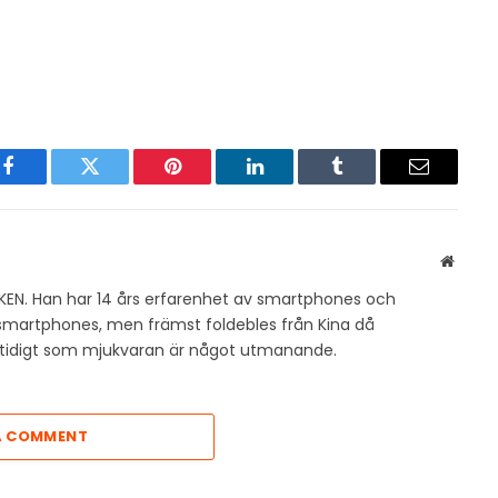
Facebook
Twitter
Pinterest
LinkedIn
Tumblr
Email
Websit
KEN. Han har 14 års erfarenhet av smartphones och
v smartphones, men främst foldebles från Kina då
amtidigt som mjukvaran är något utmanande.
A COMMENT