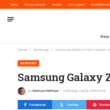
Hem
Första intryck
Tester
Om sajten
Kontakta m
Hem
Home
Samsung
Samsung Galaxy Z Fold7 fastnar i de
»
»
SAMSUNG
Samsung Galaxy Z 
By
Rasmus Hellmyrs
måndag, maj 19, 2025,03:02
Facebook
Twitter
Pinter