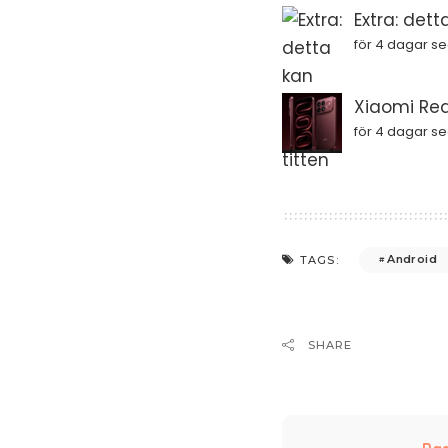
Extra: dett
för 4 dagar s
Xiaomi Red
för 4 dagar s
Android
TAGS:
SHARE