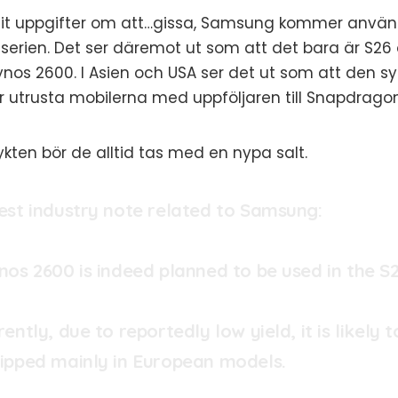
it uppgifter om att…gissa, Samsung kommer använ
serien. Det ser däremot ut som att det bara är S26 
os 2600. I Asien och USA ser det ut som att den s
 utrusta mobilerna med uppföljaren till Snapdragon 
kten bör de alltid tas med en nypa salt.
est industry note related to Samsung:
nos 2600 is indeed planned to be used in the S2
ently, due to reportedly low yield, it is likely t
ipped mainly in European models.