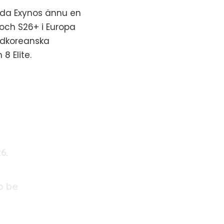
da Exynos ännu en
och S26+ i Europa
ydkoreanska
8 Elite.
6.
o be