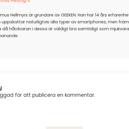
mus Hellmyrs
mus Hellmyrs är grundare av GEEKEN. Han har 14 års erfarenh
 uppskattar naturligtvis alla typer av smartphones, men främ
a då hårdvaran i dessa är väldigt bra samtidigt som mjukvar
manande.
y
oggad
för att publicera en kommentar.