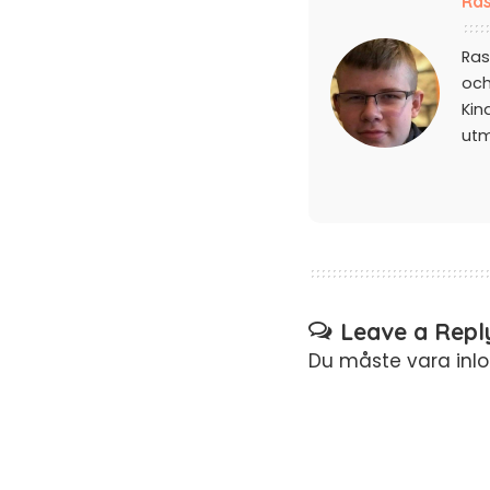
Ras
Ras
och
Kin
ut
Leave a Repl
Du måste vara
inl