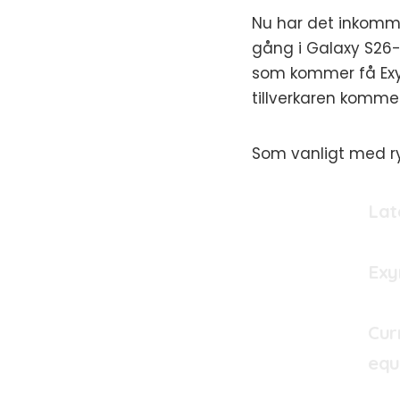
Nu har det inkomm
gång i Galaxy S26-
som kommer få Exyn
tillverkaren kommer
Som vanligt med ry
Lat
Exy
Curr
equ