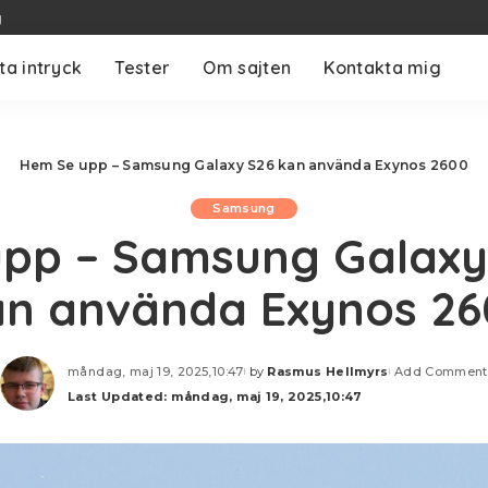
g
ta intryck
Tester
Om sajten
Kontakta mig
Hem
Se upp – Samsung Galaxy S26 kan använda Exynos 2600
Samsung
upp – Samsung Galaxy
an använda Exynos 26
måndag, maj 19, 2025,10:47
by
Rasmus Hellmyrs
Add Comment
Posted
Last Updated: måndag, maj 19, 2025,10:47
by