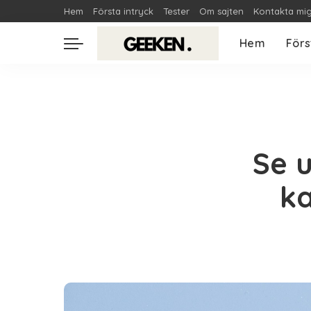
Hem
Första intryck
Tester
Om sajten
Kontakta mi
Hem
Förs
Se 
k