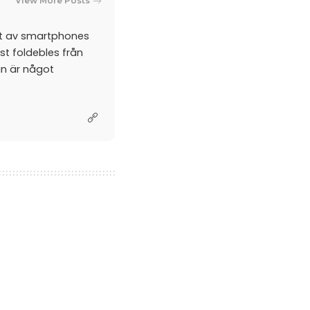
View More Posts
et av smartphones
st foldebles från
an är något