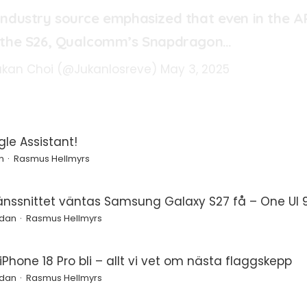
industry source emphasized that even in the A
 the S26, Qualcomm’s Snapdragon…
ukan Choi (@Jukanlosreve)
May 3, 2025
le Assistant!
n
Rasmus Hellmyrs
änssnittet väntas Samsung Galaxy S27 få – One UI 9
edan
Rasmus Hellmyrs
Phone 18 Pro bli – allt vi vet om nästa flaggskepp
edan
Rasmus Hellmyrs