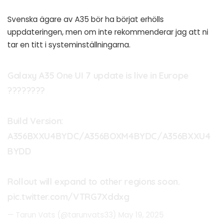
Svenska ägare av A35 bör ha börjat erhölls
uppdateringen, men om inte rekommenderar jag att ni
tar en titt i systeminställningarna.
Galaxy A35 One UI 7 update is live in Europe
????????
Build Version:
A356BXXU4BYDC/A356BOXM4BYDC/A356BXXU4
BYDD
Rollout will expand to other regions soon.
pic.twitter.com/VTRG7Xddxg
— Tarun Vats (@tarunvats33)
May 19, 2025