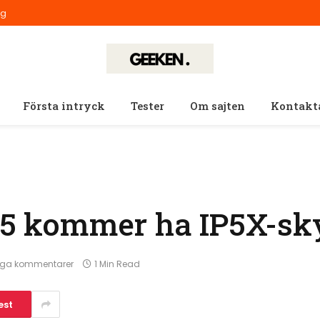
ig
Första intryck
Tester
Om sajten
Kontakt
d 5 kommer ha IP5X-s
nga kommentarer
1 Min Read
est