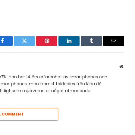
Facebook
Twitter
Pinterest
LinkedIn
Tumblr
Email
Websit
KEN. Han har 14 års erfarenhet av smartphones och
v smartphones, men främst foldebles från Kina då
amtidigt som mjukvaran är något utmanande.
A COMMENT