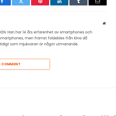
Facebook
Twitter
Pinterest
LinkedIn
Tumblr
Email
Websit
KEN. Han har 14 års erfarenhet av smartphones och
v smartphones, men främst foldebles från Kina då
amtidigt som mjukvaran är något utmanande.
A COMMENT