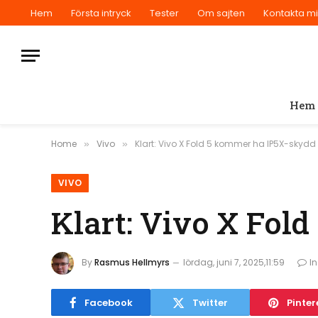
Hem
Första intryck
Tester
Om sajten
Kontakta m
Hem
Home
Vivo
Klart: Vivo X Fold 5 kommer ha IP5X-skydd
»
»
VIVO
Klart: Vivo X Fol
By
Rasmus Hellmyrs
lördag, juni 7, 2025,11:59
I
Facebook
Twitter
Pinter