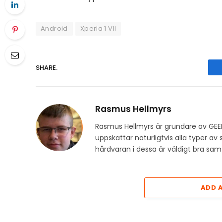
Android
Xperia 1 VII
SHARE.
Rasmus Hellmyrs
Rasmus Hellmyrs är grundare av GEE
uppskattar naturligtvis alla typer a
hårdvaran i dessa är väldigt bra s
ADD 