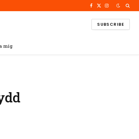
Facebook
X
Instagram
(Twitter)
SUBSCRIBE
a mig
kydd