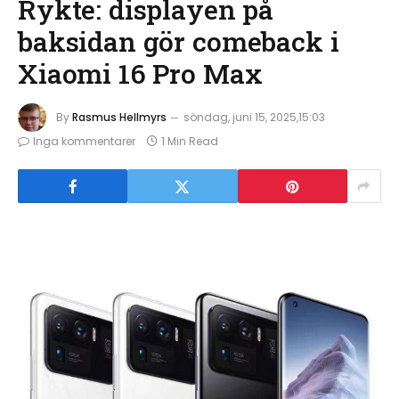
Rykte: displayen på
baksidan gör comeback i
Xiaomi 16 Pro Max
By
Rasmus Hellmyrs
söndag, juni 15, 2025,15:03
Inga kommentarer
1 Min Read