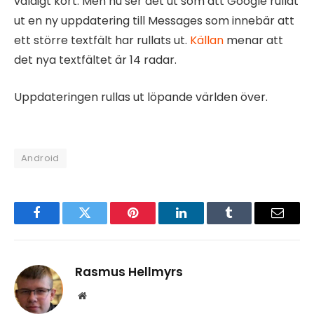
väldigt kort. Men nu ser det ut som att Google rullat
ut en ny uppdatering till Messages som innebär att
ett större textfält har rullats ut.
Källan
menar att
det nya textfältet är 14 radar.
Uppdateringen rullas ut löpande världen över.
Android
Facebook
Twitter
Pinterest
LinkedIn
Tumblr
Email
Rasmus Hellmyrs
Website