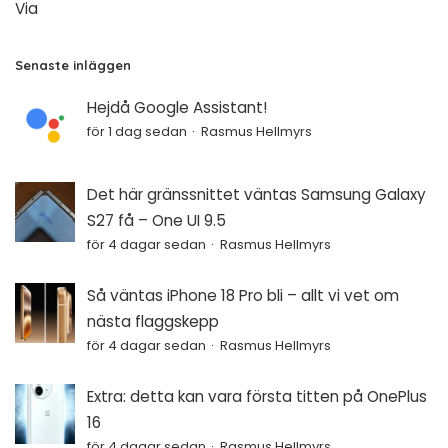
Via
Senaste inläggen
Hejdå Google Assistant!
för 1 dag sedan
Rasmus Hellmyrs
Det här gränssnittet väntas Samsung Galaxy
S27 få – One UI 9.5
för 4 dagar sedan
Rasmus Hellmyrs
Så väntas iPhone 18 Pro bli – allt vi vet om
nästa flaggskepp
för 4 dagar sedan
Rasmus Hellmyrs
Extra: detta kan vara första titten på OnePlus
16
för 4 dagar sedan
Rasmus Hellmyrs