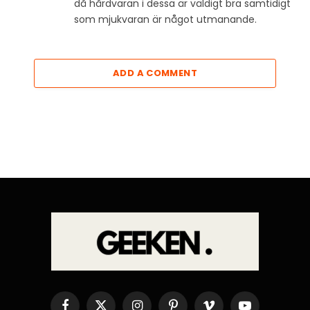
då hårdvaran i dessa är väldigt bra samtidigt
som mjukvaran är något utmanande.
ADD A COMMENT