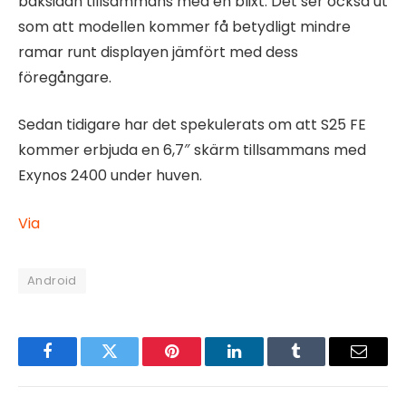
baksidan tillsammans med en blixt. Det ser också ut
som att modellen kommer få betydligt mindre
ramar runt displayen jämfört med dess
föregångare.
Sedan tidigare har det spekulerats om att S25 FE
kommer erbjuda en 6,7″ skärm tillsammans med
Exynos 2400 under huven.
Via
Android
Facebook
Twitter
Pinterest
LinkedIn
Tumblr
Email