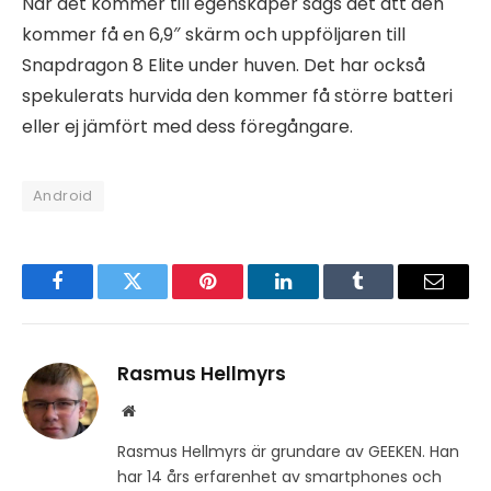
När det kommer till egenskaper sägs det att den
kommer få en 6,9″ skärm och uppföljaren till
Snapdragon 8 Elite under huven. Det har också
spekulerats hurvida den kommer få större batteri
eller ej jämfört med dess föregångare.
Android
Facebook
Twitter
Pinterest
LinkedIn
Tumblr
Email
Rasmus Hellmyrs
Website
Rasmus Hellmyrs är grundare av GEEKEN. Han
har 14 års erfarenhet av smartphones och