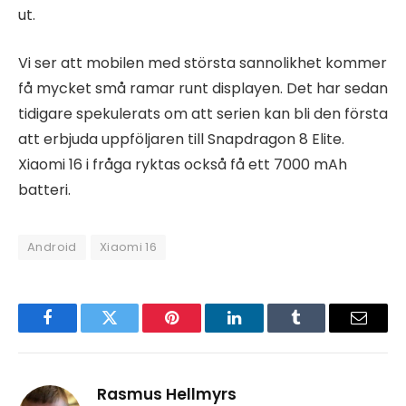
ut.
Vi ser att mobilen med största sannolikhet kommer
få mycket små ramar runt displayen. Det har sedan
tidigare spekulerats om att serien kan bli den första
att erbjuda uppföljaren till Snapdragon 8 Elite.
Xiaomi 16 i fråga ryktas också få ett 7000 mAh
batteri.
Android
Xiaomi 16
Facebook
Twitter
Pinterest
LinkedIn
Tumblr
Email
Rasmus Hellmyrs