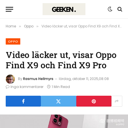
Home
Oppo
Video läcker ut, visar Oppo Find X9 och Find X9 Pro
»
»
OPPO
Video läcker ut, visar Oppo
Find X9 och Find X9 Pro
By
Rasmus Hellmyrs
lördag, oktober 11, 2025,08:08
Inga kommentarer
1 Min Read