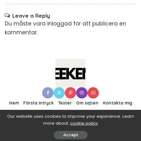
Leave a Reply
Du måste vara
inloggad
för att publicera en
kommentar.
Hem
Första intryck
Tester
Om sajten
Kontakta mig
Our website uses cookies to improve your experience. Learn
more about:
cookie policy
© 2016–2019 Pixwell made with Love, powered by
ThemeRuby.
Accept