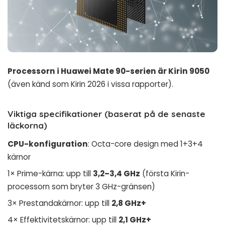
Processorn i Huawei Mate 90-serien är Kirin 9050
(även känd som Kirin 2026 i vissa rapporter).
Viktiga specifikationer (baserat på de senaste
läckorna)
CPU-konfiguration
: Octa-core design med 1+3+4
kärnor
1× Prime-kärna: upp till
3,2–3,4 GHz
(första Kirin-
processorn som bryter 3 GHz-gränsen)
3× Prestandakärnor: upp till
2,8 GHz+
4× Effektivitetskärnor: upp till
2,1 GHz+