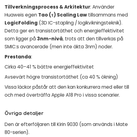
Tillverkningsprocess & Arkitektur
: Använder
Huaweis egen
Tao (τ) Scaling Law
tillsammans med
LogicFolding
(3D IC-stapling / logikvikningsteknik).
Detta ger en transistortäthet och energieffektivitet
som ligger på
3nm-nivå
, trots att den tillverkas på
SMIC:s avancerade (men inte äkta 3nm) noder.
Prestanda
:
Cirka 40–41 % bättre energieffektivitet
Avsevärt högre transistortäthet (ca 40 % ökning)
Vissa läckor påstår att den kan konkurrera med eller till
och med överträffa Apple A18 Pro i vissa scenarier.
Övriga detaljer
Den är efterföljaren till Kirin 9030 (som används i Mate
80-serien).