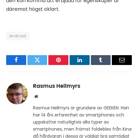
den kan komma att erbjuda för egenskaper är
däremot högst oklart.
Android
Facebook
Twitter
Pinterest
LinkedIn
Tumblr
Email
Rasmus Hellmyrs
Website
Rasmus Hellmyrs är grundare av GEEKEN. Han
har 14 års erfarenhet av smartphones och
uppskattar naturligtvis alla typer av
smartphones, men främst foldebles från Kina
då hårdvaran i dessa är väldigt bra samtidigt