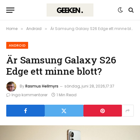
Home
Android
Är Samsung Galaxy S26 Edge ett minne blott?
»
»
ANDROID
Är Samsung Galaxy S26
Edge ett minne blott?
By
Rasmus Hellmyrs
söndag, juni 28, 2026,17:37
Inga kommentarer
1 Min Read