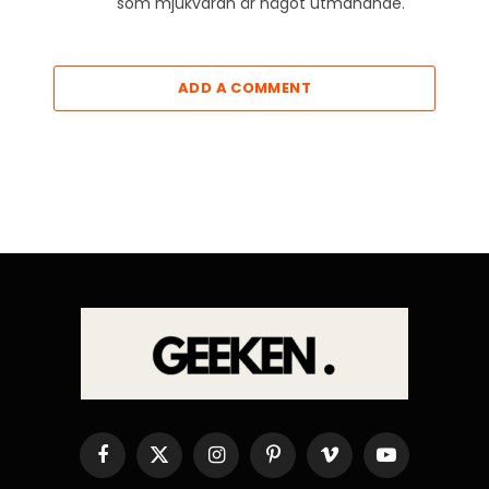
som mjukvaran är något utmanande.
ADD A COMMENT
Facebook
X
Instagram
Pinterest
Vimeo
YouTube
(Twitter)