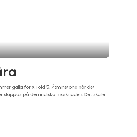
ära
mmer gälla för X Fold 5. Åtminstone när det
er släppas på den indiska marknaden. Det skulle