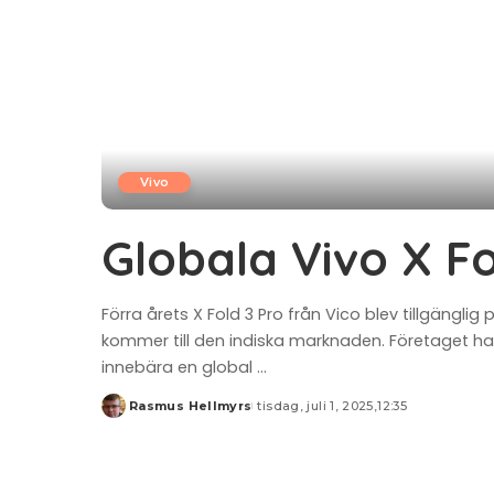
Vivo
Globala Vivo X Fo
Förra årets X Fold 3 Pro från Vico blev tillgäng
kommer till den indiska marknaden. Företaget ha
innebära en global
...
Rasmus Hellmyrs
tisdag, juli 1, 2025,12:35
Posted
by