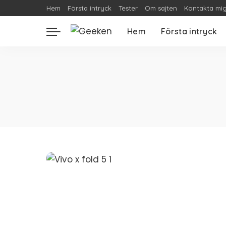
Hem
Första intryck
Tester
Om sajten
Kontakta mi
Hem
Första intryck