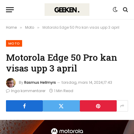
Home
Moto
Motorola Edge 50 Pro kan visas upp 3 april
»
»
MOTO
Motorola Edge 50 Pro kan
visas upp 3 april
By
Rasmus Hellmyrs
torsdag, mars 14, 2024,17:43
Inga kommentarer
1 Min Read