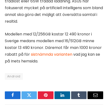
trådlöst eller 65W trådad laddning. ASUS har
fokuserat mycket på artificiell intelligens som bland
annat ska göra det möjligt att översätta samtal i
realtid.
Modellen med 12/256GB kostar 12 490 kronor i
Sverige medans modellen med 16/512GB minne
kostar 13 490 kronor. Däremot får man 1000 kronor
rabatt på för
sistnämnda varianten
vad jag kan se
på Inets hemsida.
Android
Facebook
Twitter
Pinterest
LinkedIn
Tumblr
Email