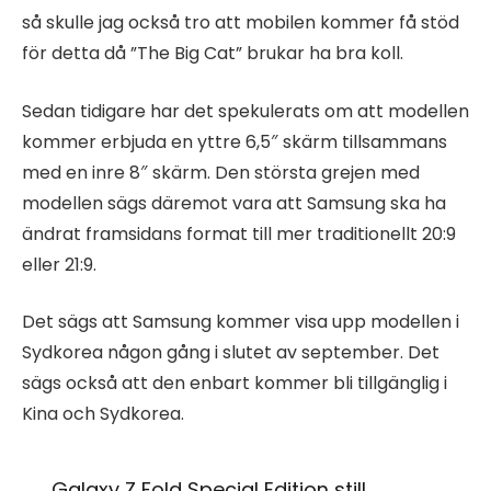
så skulle jag också tro att mobilen kommer få stöd
för detta då ”The Big Cat” brukar ha bra koll.
Sedan tidigare har det spekulerats om att modellen
kommer erbjuda en yttre 6,5″ skärm tillsammans
med en inre 8″ skärm. Den största grejen med
modellen sägs däremot vara att Samsung ska ha
ändrat framsidans format till mer traditionellt 20:9
eller 21:9.
Det sägs att Samsung kommer visa upp modellen i
Sydkorea någon gång i slutet av september. Det
sägs också att den enbart kommer bli tillgänglig i
Kina och Sydkorea.
Galaxy Z Fold Special Edition still