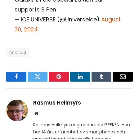
supports S Pen
— ICE UNIVERSE (@UniverseIce)
August
30, 2024
Android
Facebook
Twitter
Pinterest
LinkedIn
Tumblr
Email
Rasmus Hellmyrs
Website
Rasmus Hellmyrs är grundare av GEEKEN. Han
har 14 års erfarenhet av smartphones och
uppskattar naturligtvis alla typer av