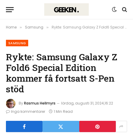
Home
Samsung
Rykte: Samsung Galaxy Z Fold6 Special Edition kommer få fortsatt S-Pen stöd
»
»
SAMSUNG
Rykte: Samsung Galaxy Z
Fold6 Special Edition
kommer få fortsatt S-Pen
stöd
By
Rasmus Hellmyrs
lördag, augusti 31, 2024,16:22
Inga kommentarer
1 Min Read