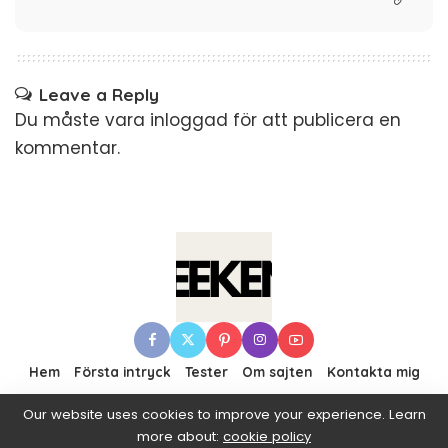
Leave a Reply
Du måste vara
inloggad
för att publicera en
kommentar.
Hem
Första intryck
Tester
Om sajten
Kontakta mig
Our website uses cookies to improve your experience. Learn
more about:
cookie policy
© 2016–2019 Pixwell made with Love, powered by