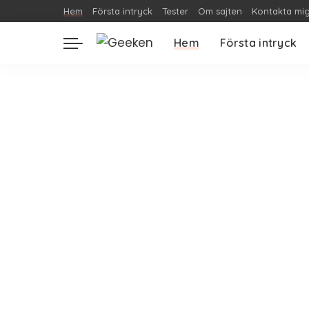
Hem
Första intryck
Tester
Om sajten
Kontakta mi
Hem
Första intryck