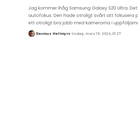
Jag kommer ihåg Samsung Galaxy S20 Ultra. De
autofokus. Den hade otroligt svårt att fokusera
ett otroligt bra jobb med kamerorna i uppföljarna
Rasmus Hellmyrs
tisdag, mars 19, 2024,01:27
Posted
by