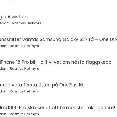
le Assistant!
sedan
Rasmus Hellmyrs
änssnittet väntas Samsung Galaxy S27 få – One UI 9
edan
Rasmus Hellmyrs
Phone 18 Pro bli – allt vi vet om nästa flaggskepp
edan
Rasmus Hellmyrs
a kan vara första titten på OnePlus 16
edan
Rasmus Hellmyrs
mi K100 Pro Max ser ut att bli monster rakt igenom!
edan
Rasmus Hellmyrs