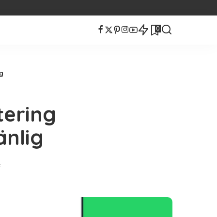
0
g
ering
nlig
t