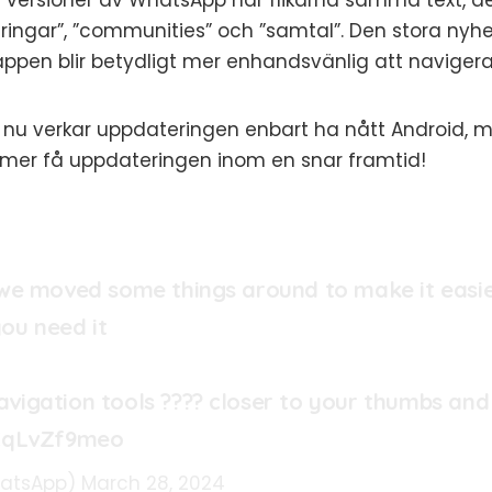
e versioner av WhatsApp har flikarna samma text, de
ringar”, ”communities” och ”samtal”. Den stora nyhet
 appen blir betydligt mer enhandsvänlig att navigera
 nu verkar uppdateringen enbart ha nått Android, men
mer få uppdateringen inom en snar framtid!
 we moved some things around to make it easi
ou need it
vigation tools ???? closer to your thumbs and
/CqLvZf9meo
atsApp)
March 28, 2024