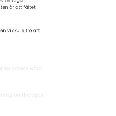
t vill säga
en är att fältet
.
 vi skulle tro att
er to access what
 easy on the eyes