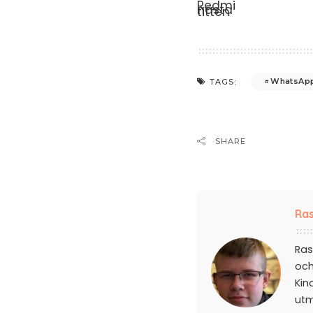
WhatsAp
TAGS:
SHARE
Ras
Ras
och
Kin
ut