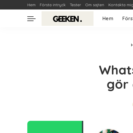
Hem
Första intryck
Tester
Om sajten
Kontakta mi
Hem
Förs
What
gör