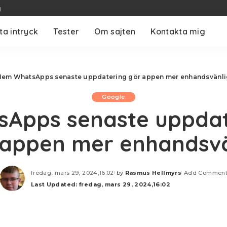
g
ta intryck
Tester
Om sajten
Kontakta mig
Hem
WhatsApps senaste uppdatering gör appen mer enhandsvänli
Google
sApps senaste uppdat
 appen mer enhandsvä
fredag, mars 29, 2024,16:02
by
Rasmus Hellmyrs
Add Commen
Posted
Last Updated: fredag, mars 29, 2024,16:02
by