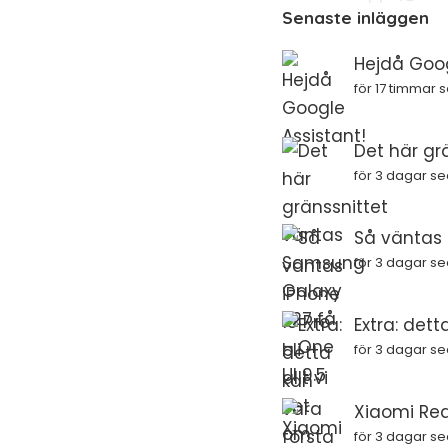
Senaste inläggen
Hejdå Goog
för 17 timmar 
Det här gr
för 3 dagar s
Så väntas i
för 3 dagar s
Extra: dett
för 3 dagar s
Xiaomi Red
för 3 dagar s