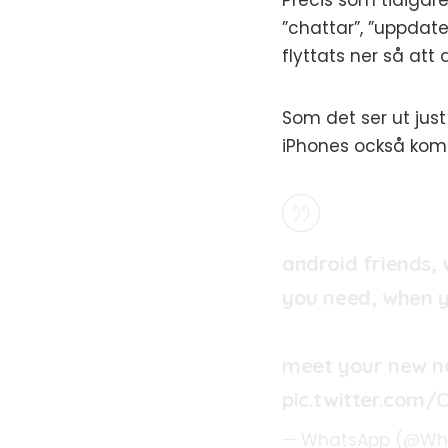
Precis som tidigar
”chattar”, ”uppdate
flyttats ner så att
Som det ser ut just
iPhones också kom
android friends,
you need, when y
meet your new na
pic.twitter.com
— WhatsApp (@Wh